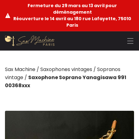
Fermeture du 29 mars au 13 avril pour
déménagement
Réouverture le 14 avril au 180 rue Lafayette, 75010
Paris
Sax Machine
/
Saxophones vintages
/
Sopranos
vintage
/
Saxophone Soprano Yanagisawa 991
00368xxx