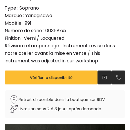
Type : Soprano
Marque : Yanagisawa
Modèle : 991
Numéro de série : 00368xxx
Finition : Verni / Lacquered
Révision retamponnage : Instrument révisé dans
notre atelier avant la mise en vente / This
instrument was adjusted in our workshop
Vérifier la disponibilité
Envoyer un e
Appel
Retrait disponible dans la boutique sur RDV
Livraison sous 2 à 3 jours après demande