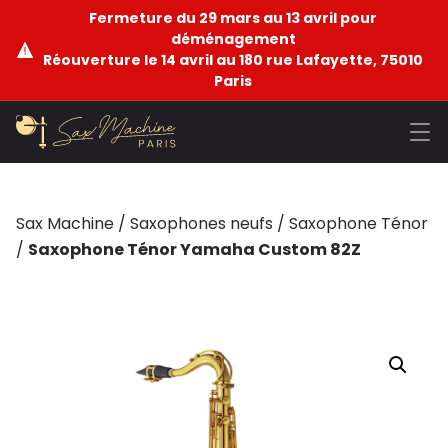
Fermeture du 29 mars au 13 avril pour
déménagement
Réouverture le 14 avril au 180 rue Lafayette, 75010
Paris
Sax Machine
/
Saxophones neufs
/
Saxophone Ténor
/
Saxophone Ténor Yamaha Custom 82Z