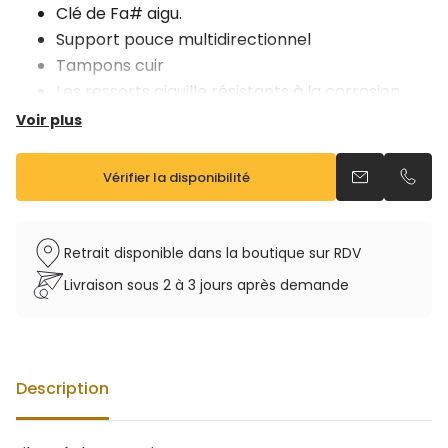
Clé de Fa# aigu.
Support pouce multidirectionnel
Tampons cuir
Les ressorts aiguille résistants à la corrosion
Vendu avec étui sac à dos et bec custom
Voir plus
Vérifier la disponibilité
Envoyer un e
Appel
Retrait disponible dans la boutique sur RDV
Livraison sous 2 à 3 jours après demande
Description