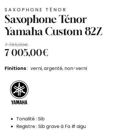
SAXOPHONE TÉNOR
Saxophone Ténor
Yamaha Custom 82Z
Le
Le
7 785,00
€
prix
prix
7 005,00
€
initial
actuel
était :
est :
Finitions
: verni, argenté, non-verni
7
7
785,00€.
005,00€.
Tonalité : Sib
Registre : Sib grave à Fa # aigu