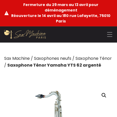
Fermeture du 29 mars au 13 avril pour
déménagement
Réouverture le 14 avril au 180 rue Lafayette, 75010
Paris
Sax Machine
/
Saxophones neufs
/
Saxophone Ténor
/
Saxophone Ténor Yamaha YTS 62 argenté