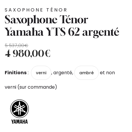
SAXOPHONE TÉNOR
Saxophone Ténor
Yamaha YTS 62 argenté
Le
Le
5 537,00
€
prix
prix
4 980,00
€
initial
actuel
était :
est :
Finitions
:
, argenté,
et non
verni
ambré
5
4
537,00€.
980,00€.
verni (sur commande)