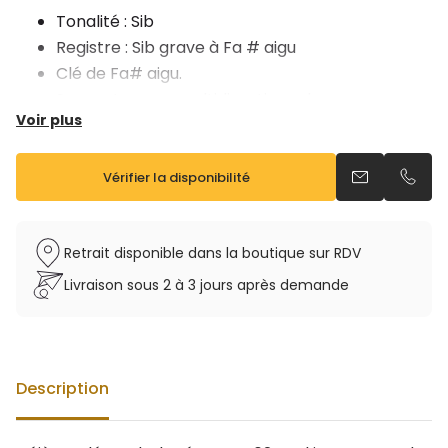
Tonalité : Sib
Registre : Sib grave à Fa # aigu
Clé de Fa# aigu.
Support pouce multidirectionnel
Voir plus
Tampons cuir
Les ressorts aiguille résistants à la corrosion
Vendu avec étui sac à dos et bec 4C
Vérifier la disponibilité
Envoyer un e
Appel
Retrait disponible dans la boutique sur RDV
Livraison sous 2 à 3 jours après demande
Description