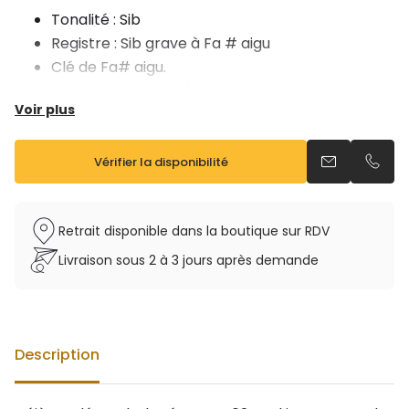
Tonalité : Sib
Registre : Sib grave à Fa # aigu
Clé de Fa# aigu.
Support pouce multidirectionnel
Voir plus
Tampons cuir
Les ressorts aiguille résistants à la corrosion
Vendu avec étui sac à dos et bec 4C
Vérifier la disponibilité
Envoyer un e
Appel
Retrait disponible dans la boutique sur RDV
Livraison sous 2 à 3 jours après demande
Description