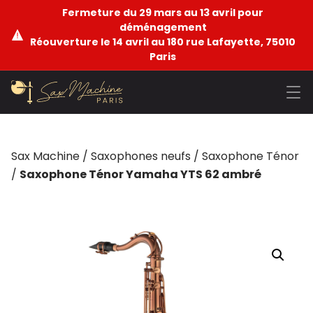
Fermeture du 29 mars au 13 avril pour
déménagement
Réouverture le 14 avril au 180 rue Lafayette, 75010
Paris
Sax Machine
/
Saxophones neufs
/
Saxophone Ténor
/
Saxophone Ténor Yamaha YTS 62 ambré