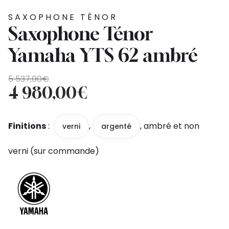
SAXOPHONE TÉNOR
Saxophone Ténor
Yamaha YTS 62 ambré
Le
Le
5 537,00
€
prix
prix
4 980,00
€
initial
actuel
était :
est :
Finitions
:
,
, ambré et non
verni
argenté
5
4
537,00€.
980,00€.
verni (sur commande)