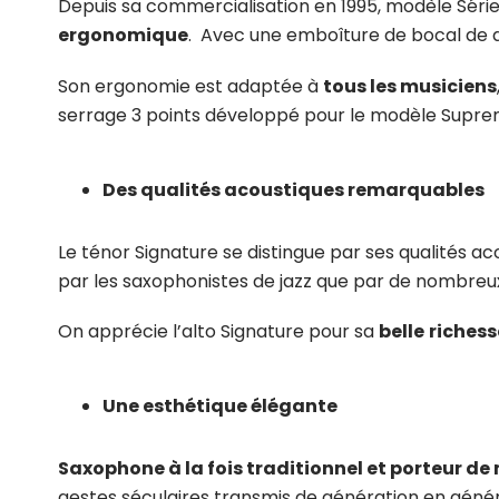
Depuis sa commercialisation en 1995, modèle Série
ergonomique
. Avec une emboîture de bocal de d
Son ergonomie est adaptée à
tous les musiciens
serrage 3 points développé pour le modèle Suprem
Des qualités acoustiques remarquables
Le ténor Signature se distingue par ses qualités a
par les saxophonistes de jazz que par de nombreux m
On apprécie l’alto Signature pour sa
belle
richess
Une esthétique élégante
Saxophone à la fois traditionnel et porteur de
gestes séculaires transmis de génération en généra