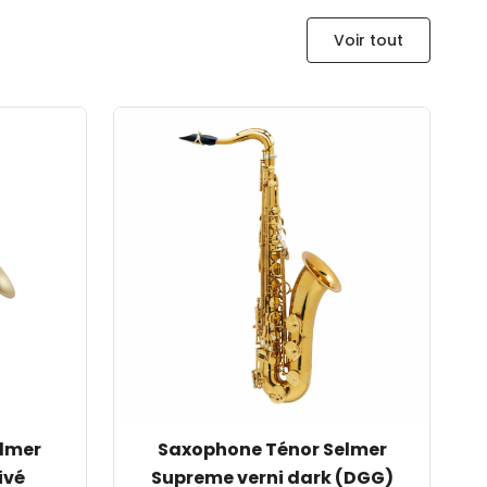
Voir tout
elmer
Saxophone Ténor Selmer
ivé
Supreme verni dark (DGG)