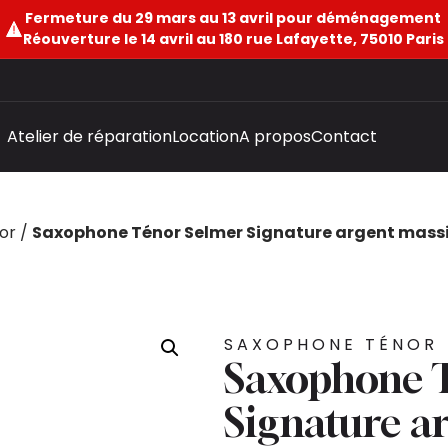
Fermeture du 29 mars au 13 avril pour déménagement
Réouverture le 14 avril au 180 rue Lafayette, 75010 Paris
Atelier de réparation
Location
A propos
Contact
or
/
Saxophone Ténor Selmer Signature argent mass
SAXOPHONE TÉNOR
Saxophone 
Signature a