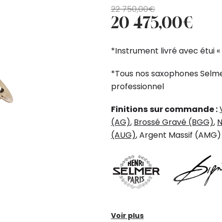
Le
Le
22 750,00
€
20 475,00
€
prix
prix
initial
actuel
était :
est :
*Instrument livré avec étui «
22
20
750,00€.
475,00€.
*Tous nos saxophones Selme
professionnel
Finitions
sur commande :
(AG)
,
Brossé Gravé (BGG)
,
N
(AUG)
, Argent Massif (AMG)
Nouvelle gravure exclus
Voir plus