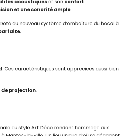
lités acoustiques
et son
confort
cision et une sonorité ample
.
le. Doté du nouveau système d’emboîture du bocal à
parfaite
.
d
. Ces caractéristiques sont appréciées aussi bien
 de projection
.
iginale au style Art Déco rendant hommage aux
 à Mantes-la-Ville. Un lieu unique d’où se dégagent