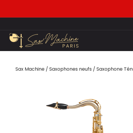
Sax Machine
/
Saxophones neufs
/
Saxophone Tén