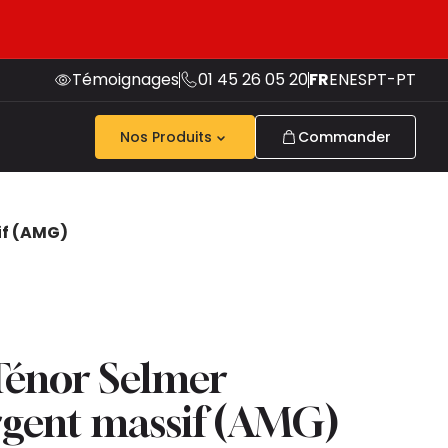
Témoignages
01 45 26 05 20
FR
EN
ES
PT-PT
Nos Produits
Commander
if (AMG)
Ténor Selmer
rgent massif (AMG)