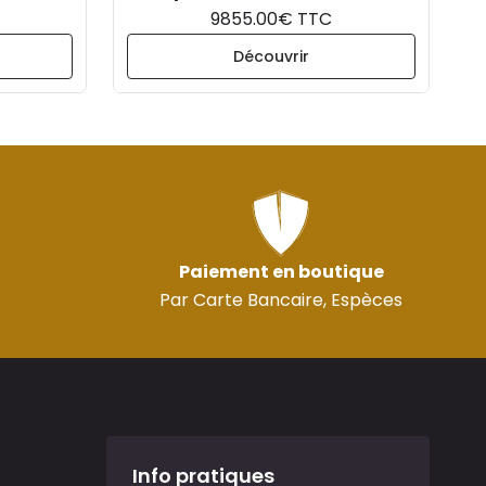
9855.00€ TTC
Découvrir
Paiement en boutique
Par Carte Bancaire, Espèces
Info pratiques