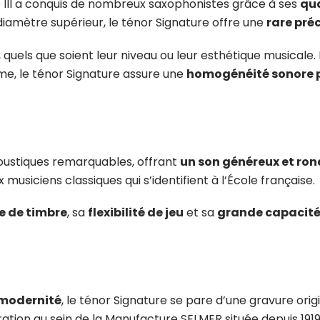
 III a conquis de nombreux saxophonistes grâce à ses
qua
iamètre supérieur, le ténor Signature offre une
rare pré
, quels que soient leur niveau ou leur esthétique musica
e, le ténor Signature assure une
homogénéité sonore 
coustiques remarquables, offrant
un son généreux et ron
usiciens classiques qui s’identifient à l’École française.
e de timbre
, sa
flexibilité de jeu
et sa
grande capacité
 modernité
, le ténor Signature se pare d’une gravure or
tion au sein de la Manufacture SELMER située depuis 1919