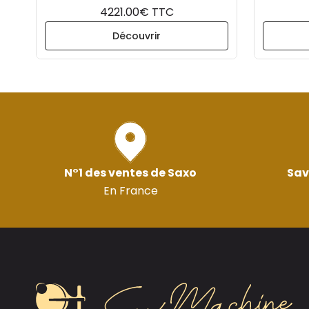
4221.00€ TTC
Découvrir
N°1 des ventes de Saxo
Sav
En France