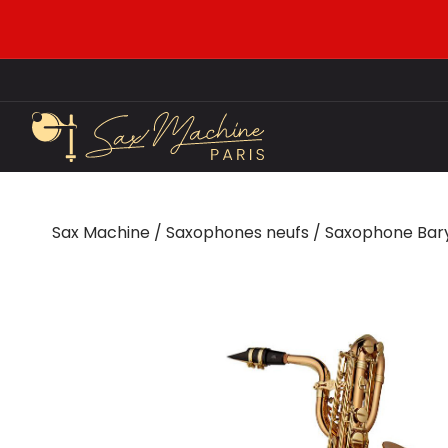
Sax Machine
/
Saxophones neufs
/
Saxophone Bar