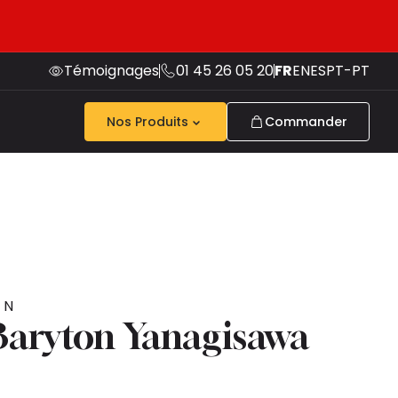
Témoignages
01 45 26 05 20
FR
EN
ES
PT-PT
Nos Produits
Commander
ON
Baryton Yanagisawa