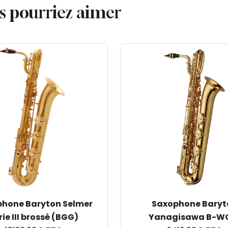
us pourriez aimer
hone Baryton Selmer
Saxophone Baryt
rie III brossé (BGG)
Yanagisawa B-W