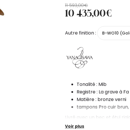
Le
Le
11 593,00
€
10 435,00
€
prix
prix
initial
actuel
était :
est :
Autre finition :
B-WO10 (Gol
11
10
593,00€.
435,00€.
Tonalité : Mib
Registre : La grave à Fa
Matière : bronze verni
tampons Pro cuir brun,
Livré avec un bec et étui rig
Voir plus