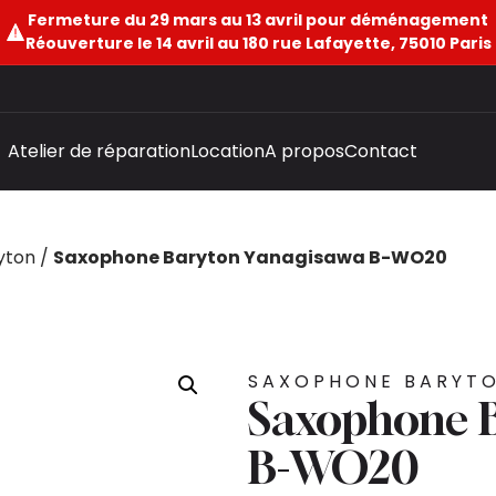
Fermeture du 29 mars au 13 avril pour déménagement
Réouverture le 14 avril au 180 rue Lafayette, 75010 Paris
Atelier de réparation
Location
A propos
Contact
yton
/
Saxophone Baryton Yanagisawa B-WO20
SAXOPHONE BARYT
Saxophone 
B-WO20