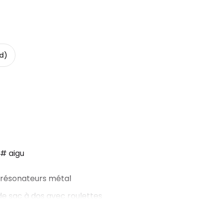
d)
 # aigu
 résonateurs métal
ide sac à dos avec roulettes