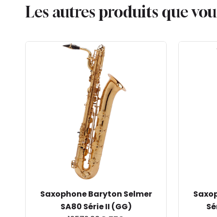
Les autres produits que vo
Saxophone Baryton Selmer
Saxop
SA80 Série II (GG)
Sé