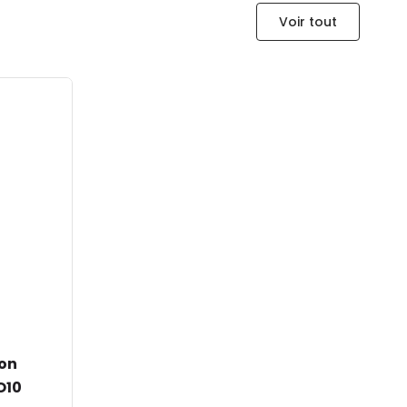
Voir tout
on
O10