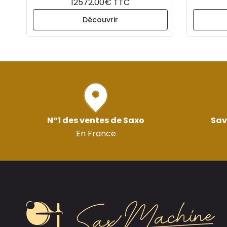
12572.00€ TTC
Découvrir
N°1 des ventes de Saxo
Sav
En France