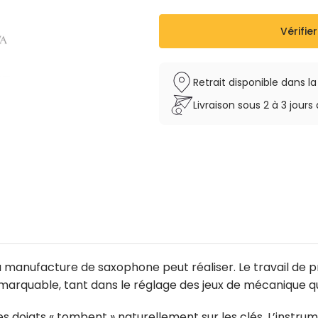
Vérifier
Retrait disponible dans l
Livraison sous 2 à 3 jou
manufacture de saxophone peut réaliser. Le travail de préc
remarquable, tant dans le réglage des jeux de mécanique 
les doigts « tombent » naturellement sur les clés. L’instr