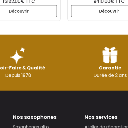
15182.00€ TTC
9410.00€ TTC
Découvrir
Découvrir
oir-Faire & Qualité
Garantie
Depuis 1978
Durée de 2 ans
Nos saxophones
Nos services
Saxophones alto
Atelier de réparatio