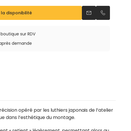
 la disponibilité
Envoyer un email
Appeler par 
a boutique sur RDV
rs après demande
ision opéré par les luthiers japonais de l’atelier
que dans l’esthétique du montage.
ument « retient » légèrement, permettant alors au