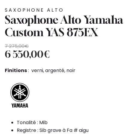
SAXOPHONE ALTO
Saxophone Alto Yamaha
Custom YAS 875EX
Le
Le
7 275,00
€
prix
prix
6 550,00
€
initial
actuel
était :
est :
Finitions
: verni, argenté, noir
7
6
275,00€.
550,00€.
Tonalité : Mib
Registre : Sib grave à Fa # aigu