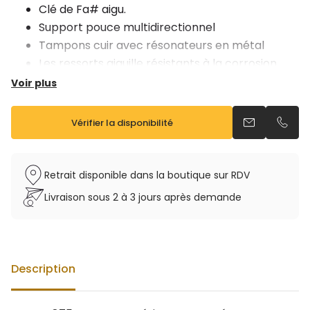
Clé de Fa# aigu.
Support pouce multidirectionnel
Tampons cuir avec résonateurs en métal
Les ressorts aiguille résistants à la corrosion
Bocal V1
Voir plus
Vendu avec étui sac à dos et bec Custom
Vérifier la disponibilité
Envoyer un e
Appel
Retrait disponible dans la boutique sur RDV
Livraison sous 2 à 3 jours après demande
Description