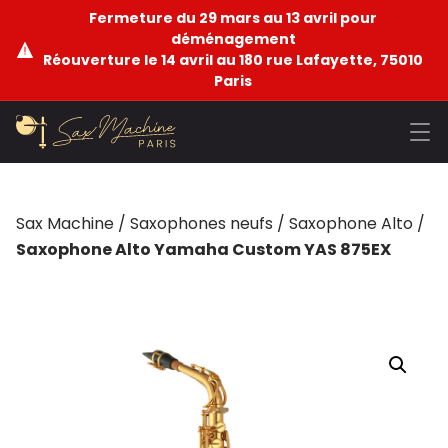
Fermeture du 29 mars au 13 avril pour
déménagement
Réouverture le 14 avril au 180 rue Lafayette, 75010
Paris
Sax Machine
/
Saxophones neufs
/
Saxophone Alto
/
Saxophone Alto Yamaha Custom YAS 875EX