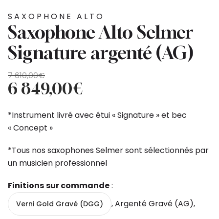
SAXOPHONE ALTO
Saxophone Alto Selmer
Signature argenté (AG)
Le
Le
7 610,00
€
prix
prix
6 849,00
€
initial
actuel
était :
est :
*Instrument livré avec étui « Signature » et bec
7
6
« Concept »
610,00€.
849,00€.
*Tous nos saxophones Selmer sont sélectionnés par
un musicien professionnel
Finitions
sur commande
:
, Argenté Gravé (AG),
Verni Gold Gravé (DGG)