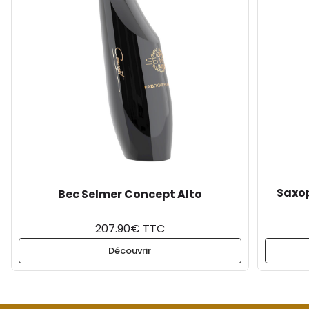
Saxop
Bec Selmer Concept Alto
207.90€ TTC
Découvrir