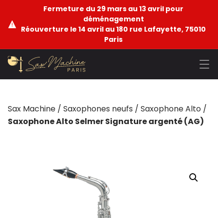
Fermeture du 29 mars au 13 avril pour
déménagement
Réouverture le 14 avril au 180 rue Lafayette, 75010
Paris
Sax Machine
/
Saxophones neufs
/
Saxophone Alto
/
Saxophone Alto Selmer Signature argenté (AG)