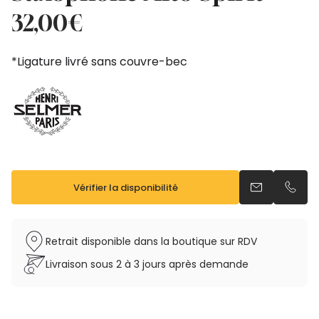
32,00
€
*Ligature livré sans couvre-bec
Vérifier la disponibilité
Envoyer un e
Appel
Retrait disponible dans la boutique sur RDV
Livraison sous 2 à 3 jours après demande