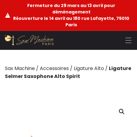
Fermeture du 29 mars au 13 avril pour
déménagement
Réouverture le 14 avril au 180 rue Lafayette, 75010
Paris
Sax Machine
/
Accessoires
/
Ligature Alto
/
Ligature
Selmer Saxophone Alto Spirit