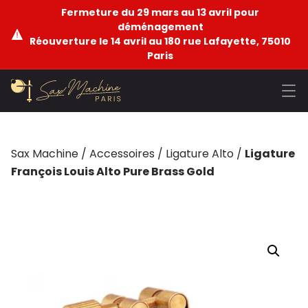
Fermeture du 29 mars au 13 avril pour
déménagement
Réouverture le 14 avril au 180 rue Lafayette, 75010
Paris
Sax Machine
/
Accessoires
/
Ligature Alto
/
Ligature
François Louis Alto Pure Brass Gold