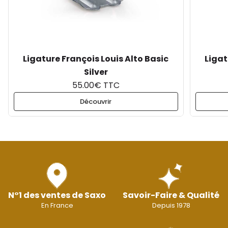
Ligature François Louis Alto Basic
Ligat
Silver
55.00€ TTC
Découvrir
N°1 des ventes de Saxo
Savoir-Faire & Qualité
En France
Depuis 1978