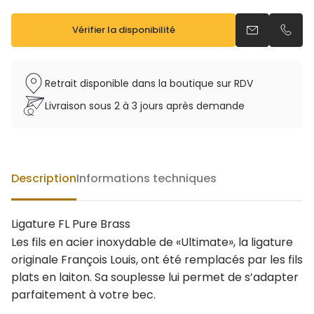
Vérifier la disponibilité
Envoyer un e
Appel
Retrait disponible dans la boutique sur RDV
Livraison sous 2 à 3 jours après demande
Description
Informations techniques
Ligature FL Pure Brass
Les fils en acier inoxydable de «Ultimate», la ligature
originale François Louis, ont été remplacés par les fils
plats en laiton. Sa souplesse lui permet de s’adapter
parfaitement à votre bec.