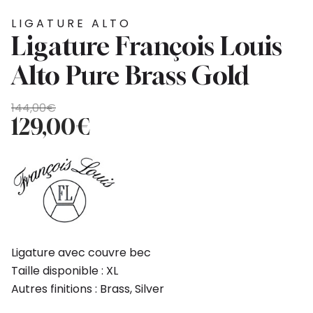
LIGATURE ALTO
Ligature François Louis
Alto Pure Brass Gold
Le
Le
144,00
€
prix
prix
129,00
€
initial
actuel
était :
est :
144,00€.
129,00€.
Ligature avec couvre bec
Taille disponible : XL
Autres finitions : Brass, Silver