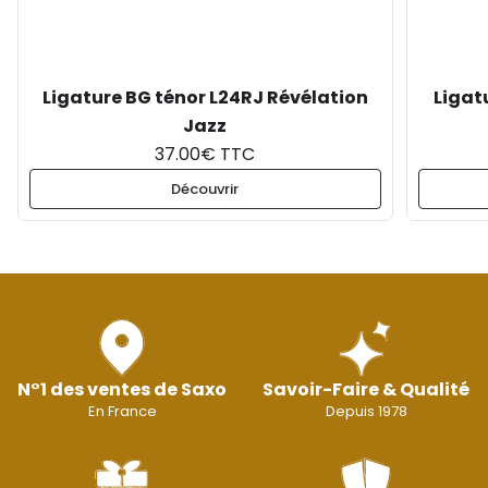
Ligature BG ténor L24RJ Révélation
Ligat
Jazz
37.00€ TTC
Découvrir
N°1 des ventes de Saxo
Savoir-Faire & Qualité
En France
Depuis 1978