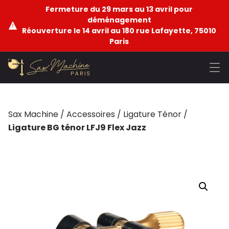
Fermeture du 29 mars au 13 avril pour
déménagement
Réouverture le 14 avril au 180 rue Lafayette, 75010
Paris
Sax Machine
/
Accessoires
/
Ligature Ténor
/
Ligature BG ténor LFJ9 Flex Jazz