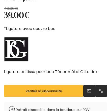
Le
Le
43,00
€
prix
prix
39,00
€
initial
actuel
était :
est :
*Ligature avec couvre bec
43,00€.
39,00€.
Ligature en tissu pour bec Ténor métal Otto Link
Vérifier la disponibilité
Envoyer un e
Appel
Retrait disponible dans la boutique sur RDV