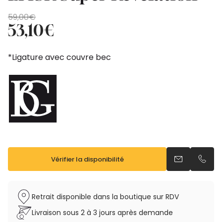
Le
Le
59,00
€
prix
prix
53,10
€
initial
actuel
était :
est :
*Ligature avec couvre bec
59,00€.
53,10€.
Vérifier la disponibilité
Envoyer un e
Appel
Retrait disponible dans la boutique sur RDV
Livraison sous 2 à 3 jours après demande