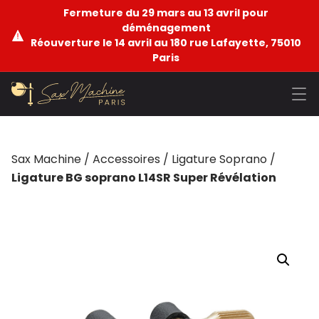
Fermeture du 29 mars au 13 avril pour
déménagement
Réouverture le 14 avril au 180 rue Lafayette, 75010
Paris
Sax Machine
/
Accessoires
/
Ligature Soprano
/
Ligature BG soprano L14SR Super Révélation