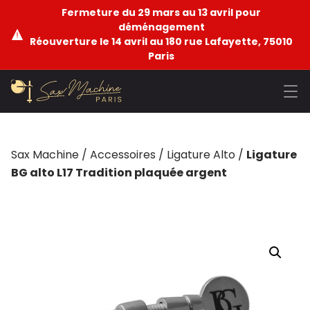
Fermeture du 29 mars au 13 avril pour
déménagement
Réouverture le 14 avril au 180 rue Lafayette, 75010
Paris
Sax Machine
/
Accessoires
/
Ligature Alto
/
Ligature
BG alto L17 Tradition plaquée argent