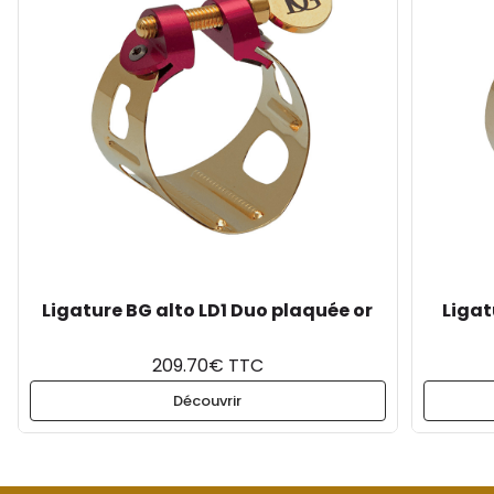
Ligature BG alto LD1 Duo plaquée or
Ligat
209.70€ TTC
Découvrir