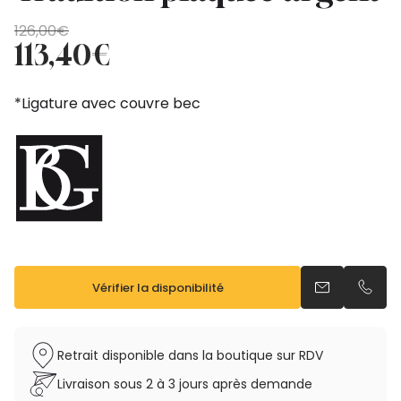
Le
Le
126,00
€
prix
prix
113,40
€
initial
actuel
était :
est :
*Ligature avec couvre bec
126,00€.
113,40€.
Vérifier la disponibilité
Envoyer un e
Appel
Retrait disponible dans la boutique sur RDV
Livraison sous 2 à 3 jours après demande