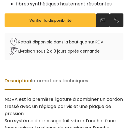
fibres synthétiques hautement résistantes
Vérifier la disponibilité
Envoyer un e
Appel
Retrait disponible dans la boutique sur RDV
Livraison sous 2 à 3 jours après demande
Description
Informations techniques
NOVA est la première ligature à combiner un cordon
tressé avec un réglage par vis et une plaque de
pression.
Son système de tressage fait vibrer l’anche d’une
façon unique. La plaque de pression sur l’anche