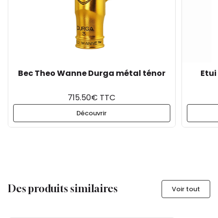
Bec Theo Wanne Durga métal ténor
Etui
715.50€ TTC
Découvrir
Des produits similaires
Voir tout