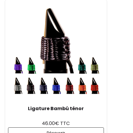
Ligature Bambú ténor
46.00€ TTC
Découvrir