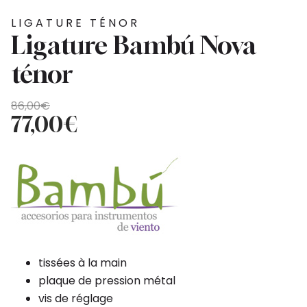
LIGATURE TÉNOR
Ligature Bambú Nova
ténor
Le
Le
86,00
€
prix
prix
77,00
€
initial
actuel
était :
est :
86,00€.
77,00€.
tissées à la main
plaque de pression métal
vis de réglage