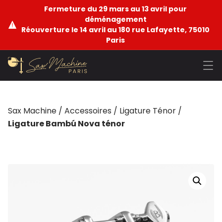
Fermeture du 29 mars au 13 avril pour
déménagement
Réouverture le 14 avril au 180 rue Lafayette, 75010
Paris
Sax Machine
/
Accessoires
/
Ligature Ténor
/
Ligature Bambú Nova ténor