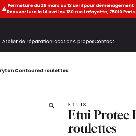
Fermeture du 29 mars au 13 avril pour déménagement
Réouverture le 14 avril au 180 rue Lafayette, 75010 Paris
Atelier de réparation
Location
A propos
Contact
aryton Contoured roulettes
ETUIS
Etui Protec
roulettes