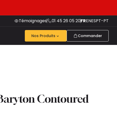
Témoignages
01 45 26 05 20
FR
EN
ES
PT-PT
Nos Produits
Commander
 Baryton Contoured