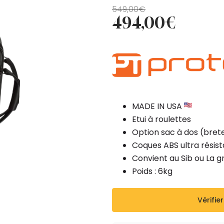
Le
Le
549,00
€
494,00
€
prix
prix
initial
actuel
était :
est :
549,00€.
494,00€.
MADE IN USA
Etui à roulettes
Option sac à dos (bret
Coques ABS ultra résist
Convient au Sib ou La g
Poids : 6kg
Vérifier