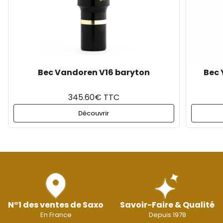
Bec Vandoren V16 baryton
Bec 
345.60€ TTC
Découvrir
N°1 des ventes de Saxo
Savoir-Faire & Qualité
En France
Depuis 1978