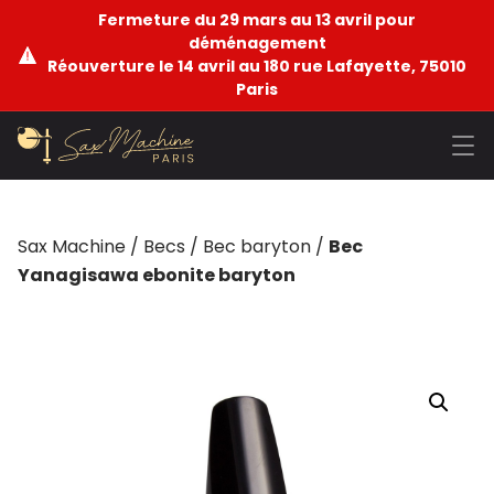
Fermeture du 29 mars au 13 avril pour
déménagement
Réouverture le 14 avril au 180 rue Lafayette, 75010
Paris
Sax Machine
/
Becs
/
Bec baryton
/
Bec
Yanagisawa ebonite baryton