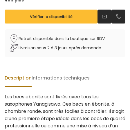
Voir plus
7 = 2.50 mm
8 = 2.67 mm
Vérifier la disponibilité
9 = 2.80 mm
Envoyer un e
Appel
Retrait disponible dans la boutique sur RDV
Livraison sous 2 à 3 jours après demande
Description
Informations techniques
Les becs ebonite sont livrés avec tous les
saxophones Yanagisawa. Ces becs en ébonite, à
chambre ronde, sont très faciles à contrôler. Il s’agit
d’une première étape idéale dans les becs de qualité
professionnelle ou comme une mise à niveau d’un