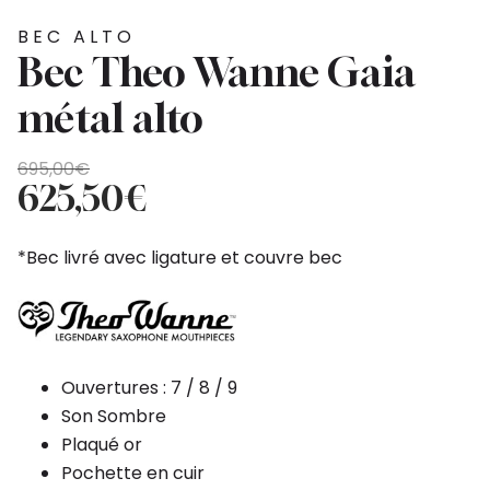
BEC ALTO
Bec Theo Wanne Gaia
métal alto
Le
Le
695,00
€
prix
prix
625,50
€
initial
actuel
était :
est :
*Bec livré avec ligature et couvre bec
695,00€.
625,50€.
Ouvertures : 7 / 8 / 9
Son Sombre
Plaqué or
Pochette en cuir