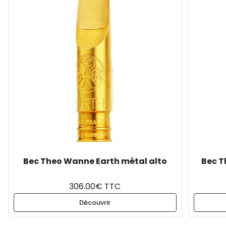
Bec Theo Wanne Earth métal alto
Bec T
306.00€ TTC
Découvrir