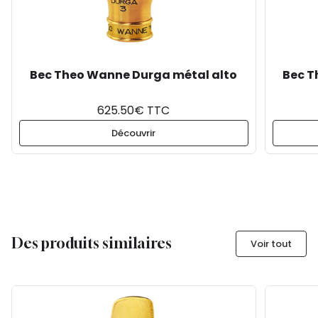
Bec Theo Wanne Durga métal alto
Bec T
625.50€ TTC
Découvrir
Des produits similaires
Voir tout