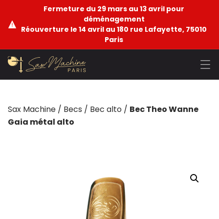
Fermeture du 29 mars au 13 avril pour
déménagement
Réouverture le 14 avril au 180 rue Lafayette, 75010
Paris
Sax Machine
/
Becs
/
Bec alto
/
Bec Theo Wanne
Gaia métal alto