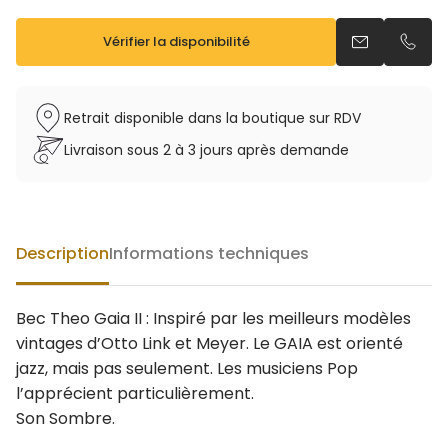
Vérifier la disponibilité
Envoyer un e
Appel
Retrait disponible dans la boutique sur RDV
Livraison sous 2 à 3 jours après demande
Description
Informations techniques
Bec Theo Gaia II : Inspiré par les meilleurs modèles
vintages d’Otto Link et Meyer. Le GAIA est orienté
jazz, mais pas seulement. Les musiciens Pop
l’apprécient particulièrement.
Son Sombre.