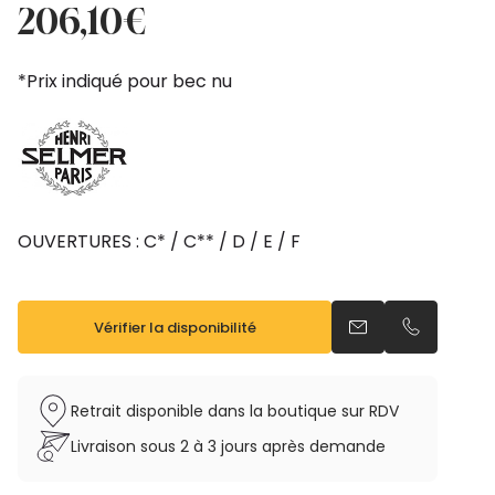
prix
prix
206,10
€
initial
actuel
était :
est :
*Prix indiqué pour bec nu
229,00€.
206,10€.
OUVERTURES : C* / C** / D / E / F
Vérifier la disponibilité
Envoyer un email
Appeler pa
Retrait disponible dans la boutique sur RDV
Livraison sous 2 à 3 jours après demande