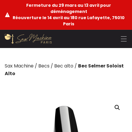
Fermeture du 29 mars au 13 avril pour
déménagement
Réouverture le 14 avril au 180 rue Lafayette, 75010
Paris
Sax Machine
/
Becs
/
Bec alto
/
Bec Selmer Soloist
Alto