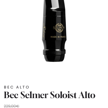
BEC ALTO
Bec Selmer Soloist Alto
Le
Le
229,00
€