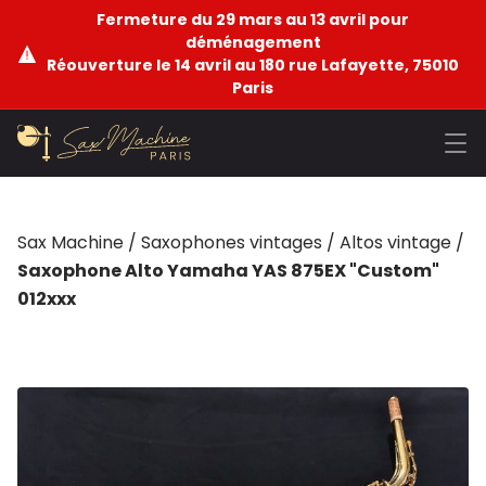
Fermeture du 29 mars au 13 avril pour
déménagement
Réouverture le 14 avril au 180 rue Lafayette, 75010
Paris
Sax Machine
/
Saxophones vintages
/
Altos vintage
/
Saxophone Alto Yamaha YAS 875EX "Custom"
012xxx