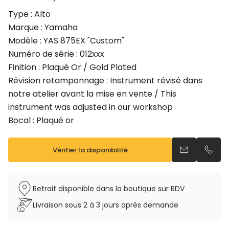
Type : Alto
Marque : Yamaha
Modèle : YAS 875EX "Custom"
Numéro de série : 012xxx
Finition : Plaqué Or / Gold Plated
Révision retamponnage : Instrument révisé dans
notre atelier avant la mise en vente / This
instrument was adjusted in our workshop
Bocal : Plaqué or
Vérifier la disponibilité
Envoyer un e
Appel
Retrait disponible dans la boutique sur RDV
Livraison sous 2 à 3 jours après demande