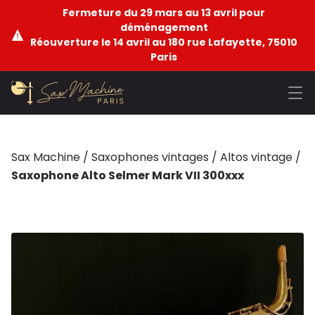
Fermeture du 29 mars au 13 avril pour
déménagement
Réouverture le 14 avril au 180 rue Lafayette, 75010
Paris
Sax Machine
/
Saxophones vintages
/
Altos vintage
/
Saxophone Alto Selmer Mark VII 300xxx