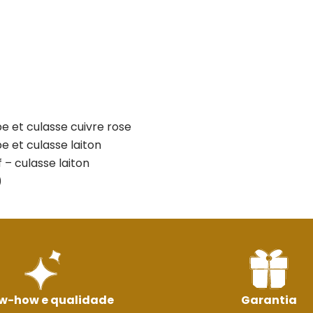
e et culasse cuivre rose
e et culasse laiton
 – culasse laiton
)
w-how e qualidade
Garantia