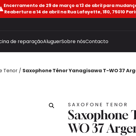
Encerramento de 29 de março a 13 de abril para mudanç
Reabertura a 14 de abril na Rua Lafayette, 180, 75010 Pari
icina de reparação
Aluguer
Sobre nós
Contacto
e Tenor
/
Saxophone Ténor Yanagisawa T-WO 37 Arg
SAXOFONE TENOR
Saxophone T
WO 37 Argen