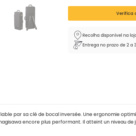
Vendu avec étui sac à dos e
Verifica 
Recolha disponível na l
Entrega no prazo de 2 a 
fiable par sa clé de bocal inversée. Une ergonomie optim
isawa encore plus performant. Il atteint un niveau de j