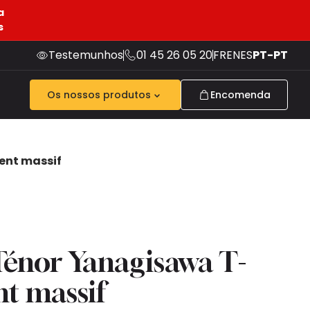
a
s
Testemunhos
01 45 26 05 20
FR
EN
ES
PT-PT
Os nossos produtos
Encomenda
ent massif
énor Yanagisawa T-
t massif