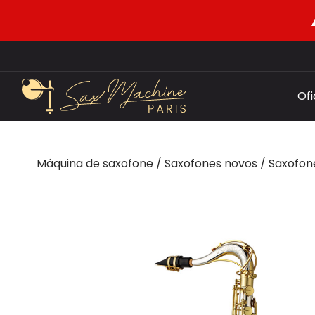
Of
Máquina de saxofone
/
Saxofones novos
/
Saxofon