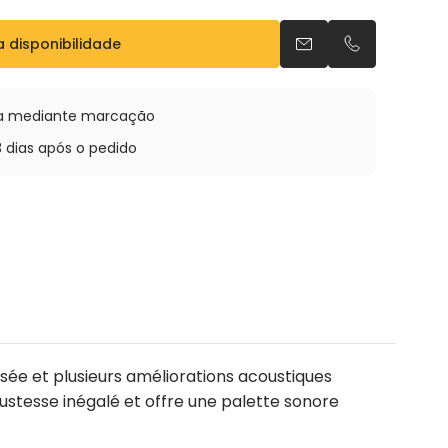
t bec
a disponibilidade
Envia um e-mail
Telefonar po
oja mediante marcação
3 dias após o pedido
isée et plusieurs améliorations acoustiques
ustesse inégalé et offre une palette sonore