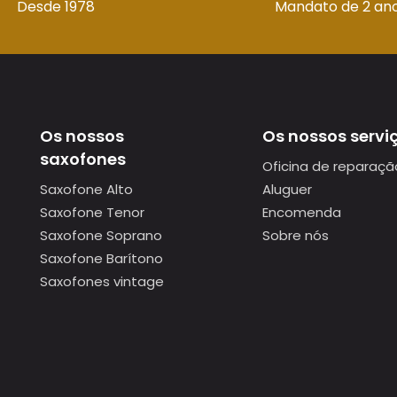
Desde 1978
Mandato de 2 an
Os nossos
Os nossos servi
saxofones
Oficina de reparaçã
Saxofone Alto
Aluguer
Saxofone Tenor
Encomenda
Saxofone Soprano
Sobre nós
Saxofone Barítono
Saxofones vintage