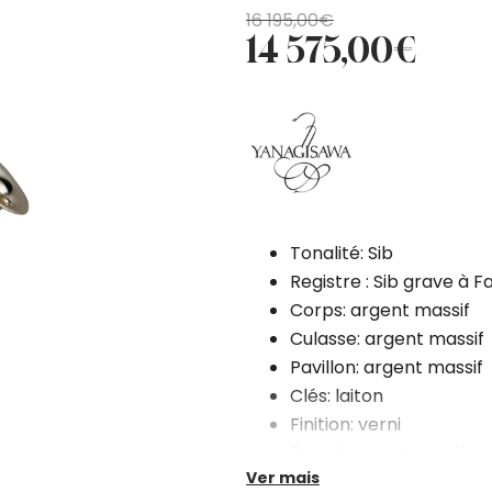
O
O
16 195,00
€
14 575,00
€
preço
preço
original
atual
era:
é:
16
14
195,00€.
575,00€.
Tonalité: Sib
Registre : Sib grave à F
Corps: argent massif
Culasse: argent massif
Pavillon: argent massif
Clés: laiton
Finition: verni
Bocal: argent massif
Ver mais