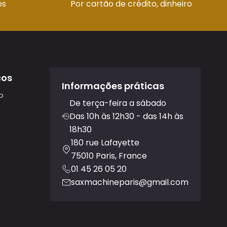
os
Por cartão de crédito, dinheiro
ços
Informações práticas
o
De terça-feira a sábado
Das 10h às 12h30 - das 14h às
18h30
180 rue Lafayette
75010 Paris, France
01 45 26 05 20
saxmachineparis@gmail.com