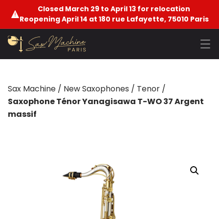
Closed March 29 to April 13 for relocation
Reopening April 14 at 180 rue Lafayette, 75010 Paris
Sax Machine
/
New Saxophones
/
Tenor
/
Saxophone Ténor Yanagisawa T-WO 37 Argent
massif