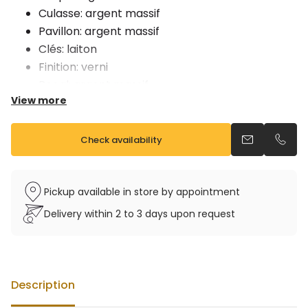
Culasse: argent massif
Pavillon: argent massif
Clés: laiton
Finition: verni
Bocal: argent massif
View more
Vendu avec étui sac à dos et bec
Check availability
Send an emai
Call u
Pickup available in store by appointment
Delivery within 2 to 3 days upon request
Description