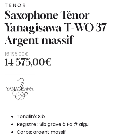
TENOR
Saxophone Ténor
Yanagisawa T-WO 37
Argent massif
Original
Current
16 195,00
€
price
price
14 575,00
€
was:
is:
16
14
195,00€.
575,00€.
Tonalité: Sib
Registre : Sib grave à Fa # aigu
Corps: argent massif