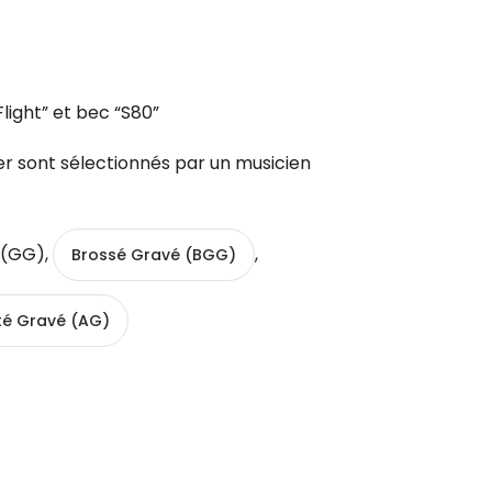
Flight” et bec “S80”
r sont sélectionnés par un musicien
 (GG),
,
Brossé Gravé (BGG)
té Gravé (AG)