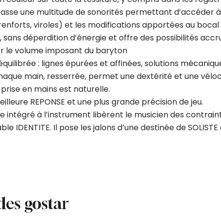
sse une multitude de sonorités permettant d’accéder à t
 renforts, viroles) et les modifications apportées au boc
 sans déperdition d’énergie et offre des possibilités accr
ier le volume imposant du baryton
uilibrée : lignes épurées et affinées, solutions mécaniq
que main, resserrée, permet une dextérité et une véloci
 prise en mains est naturelle.
eilleure REPONSE et une plus grande précision de jeu.
le intégré à l’instrument libèrent le musicien des contrain
able IDENTITE. Il pose les jalons d’une destinée de SOLISTE 
des gostar