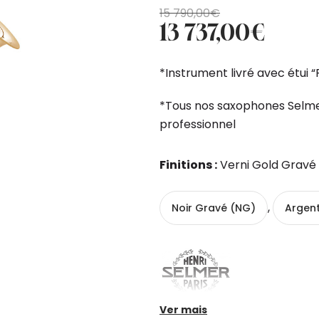
O
O
15 790,00
€
13 737,00
€
preço
preço
original
atual
era:
é:
*Instrument livré avec étui “
15
13
790,00€.
737,00€.
*Tous nos saxophones Selme
professionnel
Finitions :
Verni Gold Gravé
,
Noir Gravé (NG)
Argen
Ver mais