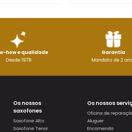
w-how e qualidade
Garantia
Desde 1978
Mandato de 2 an
Os nossos
Os nossos servi
saxofones
Oficina de reparaçã
Saxofone Alto
Aluguer
Saxofone Tenor
Encomenda