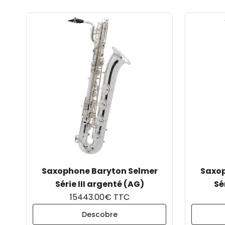
Saxophone Baryton Selmer
Saxop
Série III argenté (AG)
Sé
15443.00€ TTC
Descobre