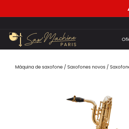
Of
Máquina de saxofone
/
Saxofones novos
/
Saxofon