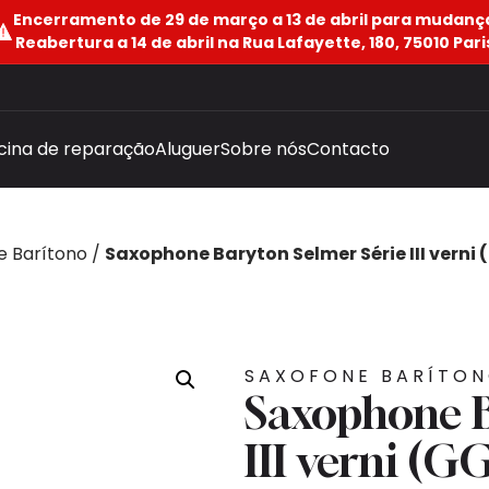
Encerramento de 29 de março a 13 de abril para mudanç
Reabertura a 14 de abril na Rua Lafayette, 180, 75010 Pari
icina de reparação
Aluguer
Sobre nós
Contacto
e Barítono
/
Saxophone Baryton Selmer Série III verni 
SAXOFONE BARÍTO
Saxophone B
III verni (G