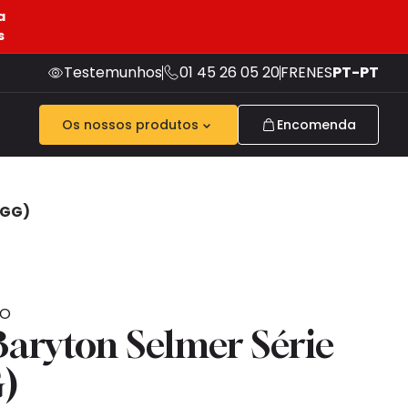
a
s
Testemunhos
01 45 26 05 20
FR
EN
ES
PT-PT
Os nossos produtos
Encomenda
(GG)
NO
aryton Selmer Série
G)