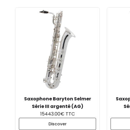
Saxophone Baryton Selmer
Saxop
Série III argenté (AG)
Sé
15443.00€ TTC
Discover