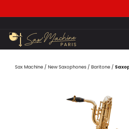
Sax Machine
/
New Saxophones
/
Baritone
/
Saxop