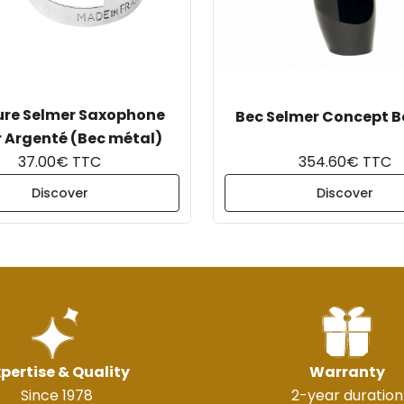
ure Selmer Saxophone
Bec Selmer Concept B
 Argenté (Bec métal)
37.00€ TTC
354.60€ TTC
Discover
Discover
pertise & Quality
Warranty
Since 1978
2-year duration