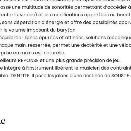
sse une multitude de sonorités permettant d’accéder à t
 renforts, viroles) et les modifications apportées au boc
 sans déperdition d’énergie et offre des possibilités accr
ier le volume imposant du baryton
uilibrée : lignes épurées et affinées, solutions mécaniq
que main, resserrée, permet une dextérité et une véloci
 prise en mains est naturelle.
eilleure REPONSE et une plus grande précision de jeu.
le intégré à l’instrument libèrent le musicien des contrain
able IDENTITE. Il pose les jalons d’une destinée de SOLISTE 
ke