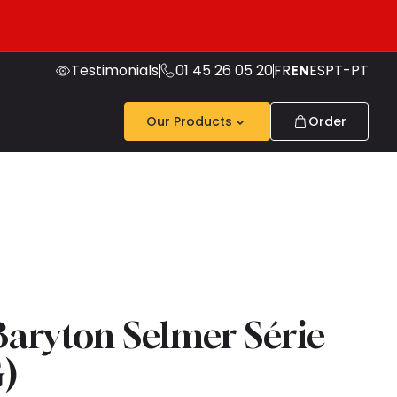
Testimonials
01 45 26 05 20
FR
EN
ES
PT-PT
Our Products
Order
aryton Selmer Série
G)