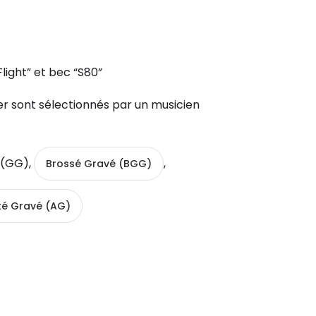
Flight” et bec “S80”
r sont sélectionnés par un musicien
 (GG),
,
Brossé Gravé (BGG)
té Gravé (AG)