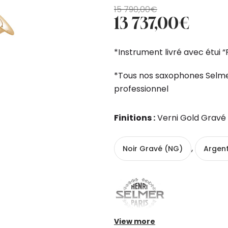
Original
Current
15 790,00
€
13 737,00
€
price
price
was:
is:
15
13
*Instrument livré avec étui “
790,00€.
737,00€.
*Tous nos saxophones Selme
professionnel
Finitions :
Verni Gold Gravé
,
Noir Gravé (NG)
Argen
View more