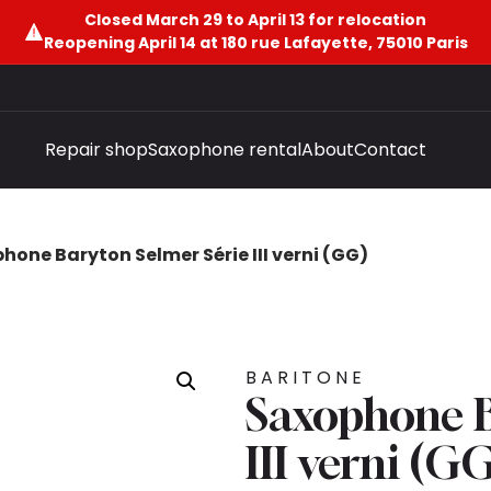
Closed March 29 to April 13 for relocation
Reopening April 14 at 180 rue Lafayette, 75010 Paris
Repair shop
Saxophone rental
About
Contact
hone Baryton Selmer Série III verni (GG)
BARITONE
Saxophone B
III verni (G