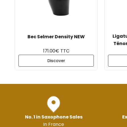
Ligat
Bec Selmer Density NEW
Ténor
171.00€ TTC
Discover
No. 1 in Saxophone Sales
Ex
In France