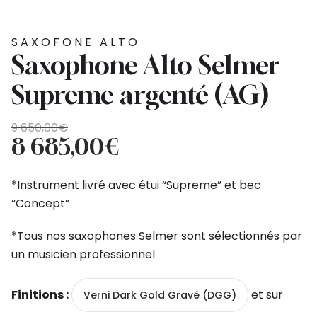
SAXOFONE ALTO
Saxophone Alto Selmer
Supreme argenté (AG)
O
O
9 650,00
€
preço
preço
8 685,00
€
original
atual
era:
é:
*Instrument livré avec étui “Supreme” et bec
9
8
“Concept”
650,00€.
685,00€.
*Tous nos saxophones Selmer sont sélectionnés par
un musicien professionnel
Finitions :
et sur
Verni Dark Gold Gravé (DGG)