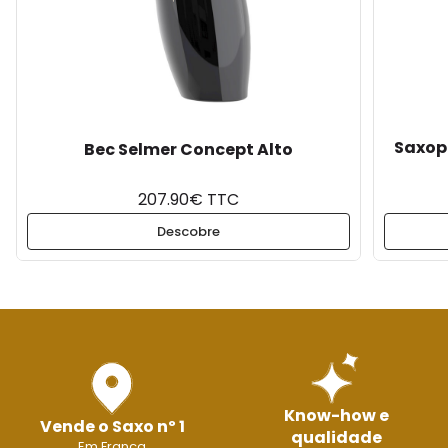
Saxoph
Bec Selmer Concept Alto
207.90€ TTC
Descobre
Know-how e
Vende o Saxo nº 1
qualidade
Em França