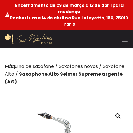
Encerramento de 29 de março a 13 de abril para
mudança
Reabertura a 14 de abril na Rua Lafayette, 180, 75010
Paris
Máquina de saxofone
/
Saxofones novos
/
Saxofone
Alto
/
Saxophone Alto Selmer Supreme argenté
(AG)