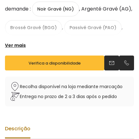
demande :
, Argenté Gravé (AG),
Noir Gravé (NG)
,
,
Brossé Gravé (BGG)
Passivé Gravé (PAO)
Ver mais
,
Plaqué Or (AUG)
Argent Massif (AMG)
Verifica a disponibilidade
Envia um e-m
Telefo
Recolha disponível na loja mediante marcação
Nouvelle gravure exclusive
Entrega no prazo de 2 a 3 dias após o pedido
Tonalité : Mib
Tessiture : du Sib grave au Fa# aigu
Mécanisme de correction Do medium et Do#
aigu
Descrição
Emboiture à serrage concentrique 3 points