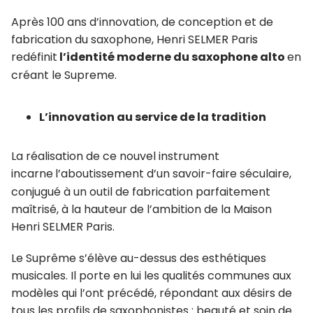
Bague de serrage de l’emboiture réglable
Support pouce main droite réglable en métal
Après 100 ans d’innovation, de conception et de
fabrication du saxophone, Henri SELMER Paris
Tampons cuir, résonateur métal
redéfinit
l’identité moderne du saxophone alto
en
Clavier petit doigt main gauche avec bascule
créant le Supreme.
articulée
Bras de réglage direct entre les clés Fa# et Fa
main droite
L’innovation au service de la tradition
La réalisation de ce nouvel instrument
incarne
l’aboutissement d’un savoir-faire séculaire,
conjugué à un outil de fabrication parfaitement
maîtrisé, à la hauteur de l’ambition de la Maison
Henri SELMER Paris.
Le Suprême s’élève au-dessus des esthétiques
musicales. Il porte en lui les qualités communes aux
modèles qui l’ont précédé, répondant aux désirs de
tous les profils de saxophonistes : beauté et soin de