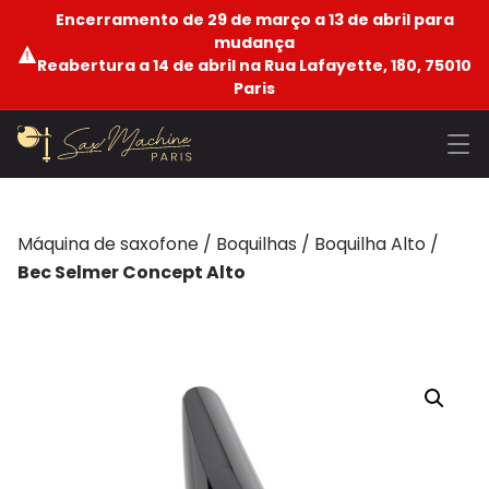
Encerramento de 29 de março a 13 de abril para
mudança
Reabertura a 14 de abril na Rua Lafayette, 180, 75010
Paris
Máquina de saxofone
/
Boquilhas
/
Boquilha Alto
/
Bec Selmer Concept Alto