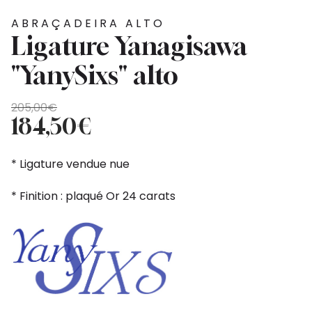
ABRAÇADEIRA ALTO
Ligature Yanagisawa
"YanySixs" alto
O
O
205,00
€
preço
preço
184,50
€
original
atual
era:
é:
* Ligature vendue nue
205,00€.
184,50€.
* Finition : plaqué Or 24 carats