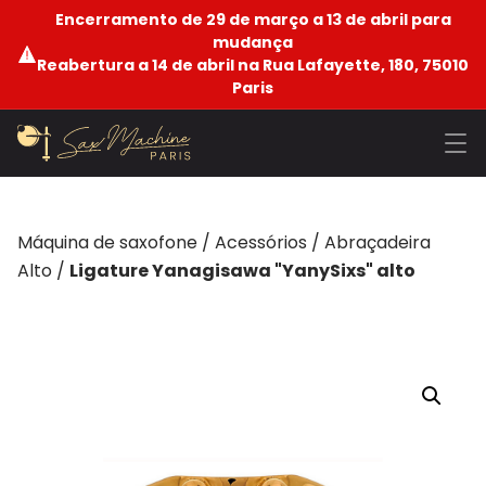
Encerramento de 29 de março a 13 de abril para
mudança
Reabertura a 14 de abril na Rua Lafayette, 180, 75010
Paris
Máquina de saxofone
/
Acessórios
/
Abraçadeira
Alto
/
Ligature Yanagisawa "YanySixs" alto