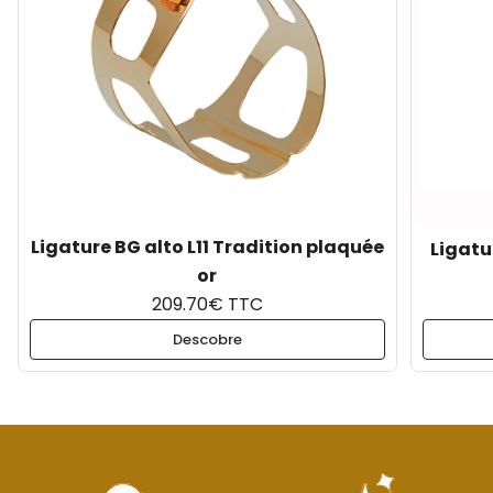
Ligature BG alto L11 Tradition plaquée
Ligatu
or
209.70€ TTC
Descobre