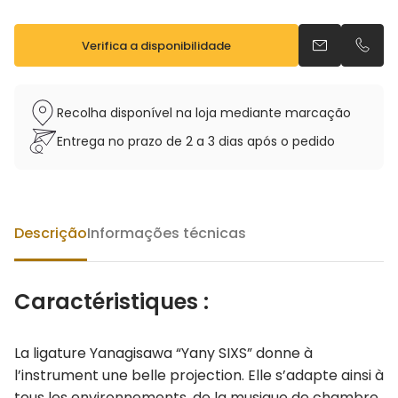
Verifica a disponibilidade
Envia um e-m
Telefo
Recolha disponível na loja mediante marcação
Entrega no prazo de 2 a 3 dias após o pedido
Descrição
Informações técnicas
Caractéristiques :
La ligature Yanagisawa “Yany SIXS” donne à
l’instrument une belle projection. Elle s’adapte ainsi à
tous les environnements, de la musique de chambre