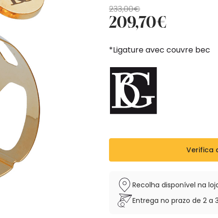
O
O
233,00
€
209,70
€
preço
preço
original
atual
era:
é:
*Ligature avec couvre bec
233,00€.
209,70€.
Verifica 
Recolha disponível na l
Entrega no prazo de 2 a 