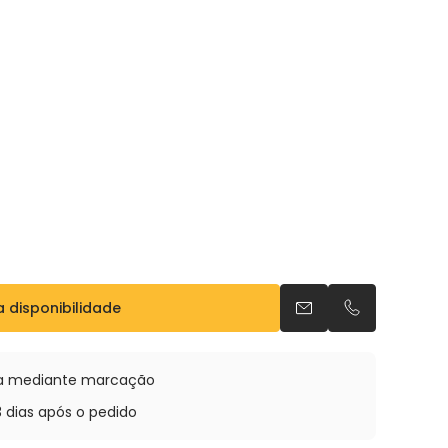
a disponibilidade
Envia um e-mail
Telefonar po
oja mediante marcação
3 dias após o pedido