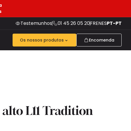
a
s
Testemunhos
01 45 26 05 20
FR
EN
ES
PT-PT
Os nossos produtos
Encomenda
alto L11 Tradition