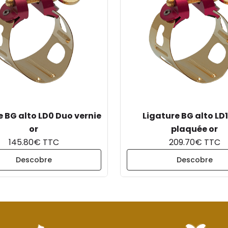
e BG alto LD0 Duo vernie
Ligature BG alto LD
or
plaquée or
145.80€ TTC
209.70€ TTC
Descobre
Descobre