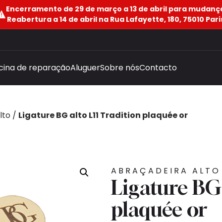
Encerramento de 29 de março a 13 de abril para mudanç
Reabertura a 14 de abril na Rua Lafayette, 180, 75010 Pari
icina de reparação
Aluguer
Sobre nós
Contacto
lto
/
Ligature BG alto L11 Tradition plaquée or
ABRAÇADEIRA ALTO
Ligature BG 
plaquée or