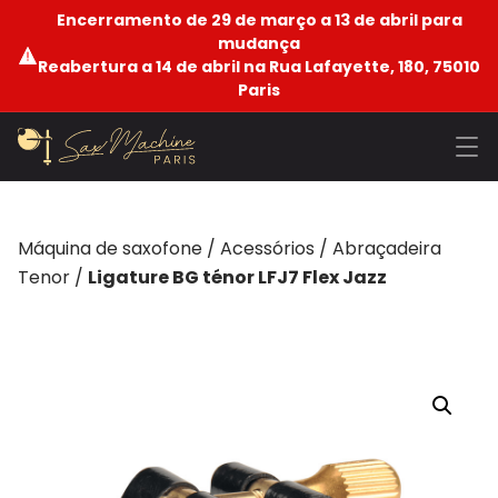
Encerramento de 29 de março a 13 de abril para
mudança
Reabertura a 14 de abril na Rua Lafayette, 180, 75010
Paris
Máquina de saxofone
/
Acessórios
/
Abraçadeira
Tenor
/
Ligature BG ténor LFJ7 Flex Jazz