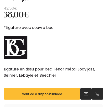
O
O
42,50
€
preço
preço
38,00
€
original
atual
era:
é:
*Ligature avec couvre bec
42,50€.
38,00€.
Ligature en tissu pour bec Ténor métal Jody jazz,
Selmer, Lebayle et Beechler
Verifica a disponibilidade
Envia um e-m
Telefo