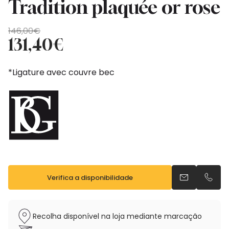
Tradition plaquée or rose
O
O
146,00
€
preço
preço
131,40
€
original
atual
era:
é:
*Ligature avec couvre bec
146,00€.
131,40€.
Verifica a disponibilidade
Envia um e-m
Telefo
Recolha disponível na loja mediante marcação