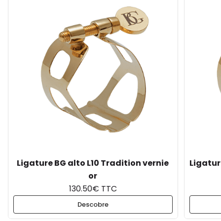
Ligature BG alto L10 Tradition vernie
Ligatur
or
130.50€ TTC
Descobre