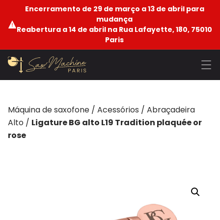
Encerramento de 29 de março a 13 de abril para
mudança
Reabertura a 14 de abril na Rua Lafayette, 180, 75010
Paris
Máquina de saxofone
/
Acessórios
/
Abraçadeira
Alto
/
Ligature BG alto L19 Tradition plaquée or
rose