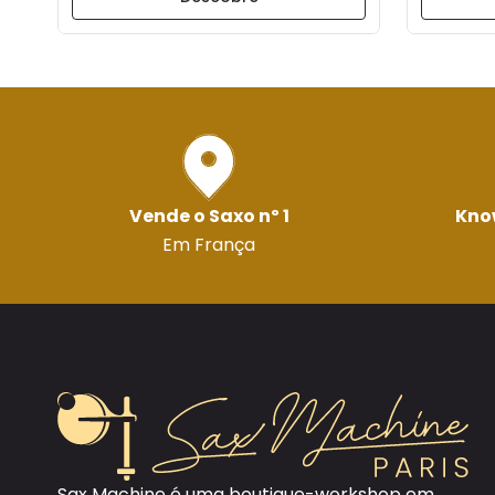
Vende o Saxo nº 1
Kno
Em França
Sax Machine é uma boutique-workshop em