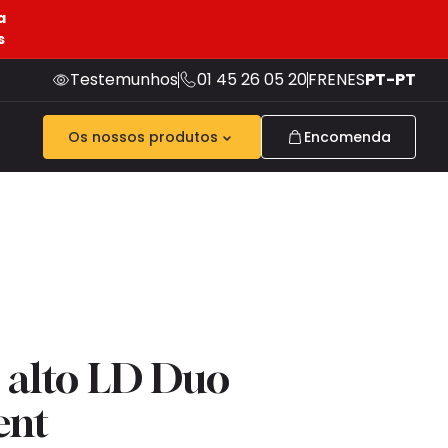
a
s
Testemunhos
01 45 26 05 20
FR
EN
ES
PT-PT
Os nossos produtos
Encomenda
 alto LD Duo
ent