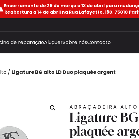
Encerramento de 29 de março a 13 de abril para mudanç
Reabertura a 14 de abril na Rua Lafayette, 180, 75010 Pari
icina de reparação
Aluguer
Sobre nós
Contacto
lto
/
Ligature BG alto LD Duo plaquée argent
ABRAÇADEIRA ALTO
Ligature BG
plaquée arg