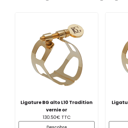
Ligature BG alto L10 Tradition
Ligatu
vernie or
130.50€ TTC
Descobre