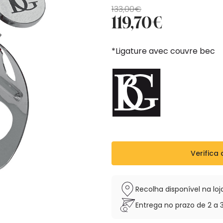
O
O
133,00
€
119,70
€
preço
preço
original
atual
era:
é:
*Ligature avec couvre bec
133,00€.
119,70€.
Verifica 
Recolha disponível na l
Entrega no prazo de 2 a 