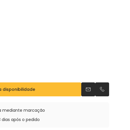
a disponibilidade
Envia um e-mail
Telefonar po
oja mediante marcação
3 dias após o pedido