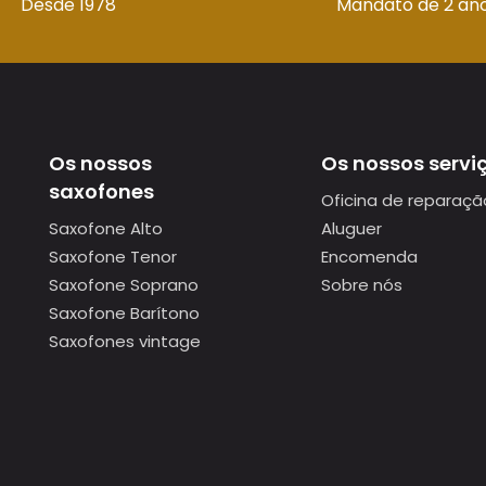
Desde 1978
Mandato de 2 an
Os nossos
Os nossos servi
saxofones
Oficina de reparaçã
Saxofone Alto
Aluguer
Saxofone Tenor
Encomenda
Saxofone Soprano
Sobre nós
Saxofone Barítono
Saxofones vintage