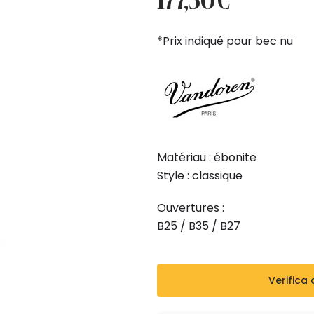
177,30
€
original
atual
era:
é:
*Prix indiqué pour bec nu
197,00€.
177,30€.
Matériau : ébonite
Style : classique
Ouvertures :
B25 / B35 / B27
Verifica 