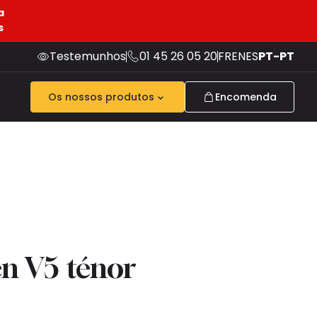
a
s
Testemunhos
01 45 26 05 20
FR
EN
ES
PT-PT
Os nossos produtos
Encomenda
n V5 ténor