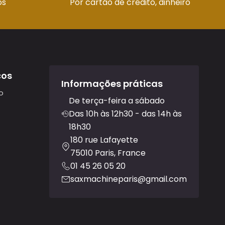
os
Por cartão de crédito, dinheiro
ços
Informações práticas
o
De terça-feira a sábado
Das 10h às 12h30 - das 14h às
18h30
180 rue Lafayette
75010 Paris, France
01 45 26 05 20
saxmachineparis@gmail.com