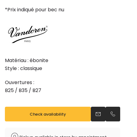
197,00€.
177,30€.
*Prix indiqué pour bec nu
Matériau : ébonite
Style : classique
Ouvertures :
B25 / B35 / B27
Check availability
Send an email
Call us