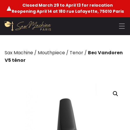
Closed March 29 to April 13 for relocation
Reopening April 14 at 180 rue Lafayette, 75010 Paris
Sax Machine
/
Mouthpiece
/
Tenor
/
Bec Vandoren
V5 ténor