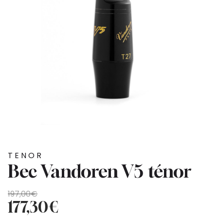
TENOR
Bec Vandoren V5 ténor
Original
Current
197,00
€
price
price
177,30
€
was:
is: