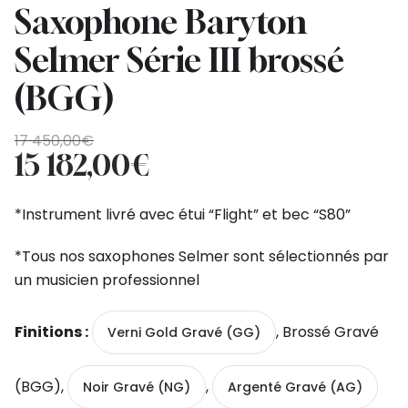
Saxophone Baryton
Selmer Série III brossé
(BGG)
Original
Current
17 450,00
€
price
price
15 182,00
€
was:
is:
17
15
*Instrument livré avec étui “Flight” et bec “S80”
450,00€.
182,00€.
*Tous nos saxophones Selmer sont sélectionnés par
un musicien professionnel
Finitions :
, Brossé Gravé
Verni Gold Gravé (GG)
(BGG),
,
Noir Gravé (NG)
Argenté Gravé (AG)