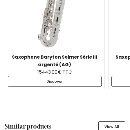
Saxophone Baryton Selmer Série III
Saxop
argenté (AG)
15443.00€ TTC
Discover
Similar products
View All