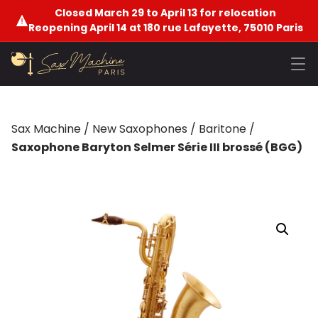
Closed March 29 to April 13 for relocation
Reopening April 14 at 180 rue Lafayette, 75010 Paris
Sax Machine
/
New Saxophones
/
Baritone
/
Saxophone Baryton Selmer Série III brossé (BGG)