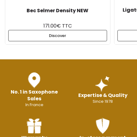
Ligat
Bec Selmer Density NEW
171.00€ TTC
Discover
No. 1 in Saxophone
Expertise & Quality
Sales
Since 1978
In France