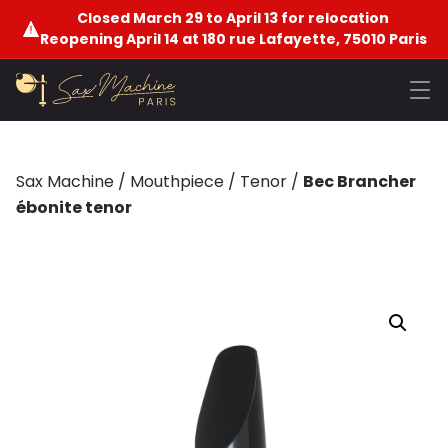
Closed March 29 to April 13 for relocation
Reopening April 14 at 180 rue Lafayette, 75010 Paris
Sax Machine
/
Mouthpiece
/
Tenor
/
Bec Brancher
ébonite tenor