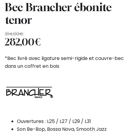
Bec Brancher ébonite
tenor
Original
Current
314,00
€
price
price
282,00
€
was:
is:
314,00€.
282,00€.
*Bec livré avec ligature semi-rigide et couvre-bec
dans un coffret en bois
Ouvertures : L25 / L27 / L29 / L31
Son Be-Bop, Bossa Nova, Smooth Jazz