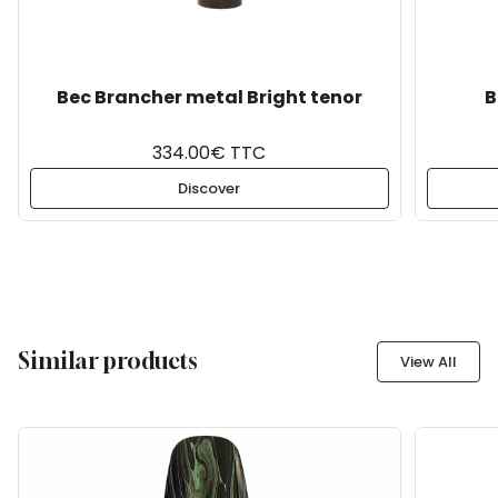
Bec Brancher metal Bright tenor
B
334.00€ TTC
Discover
Similar products
View All