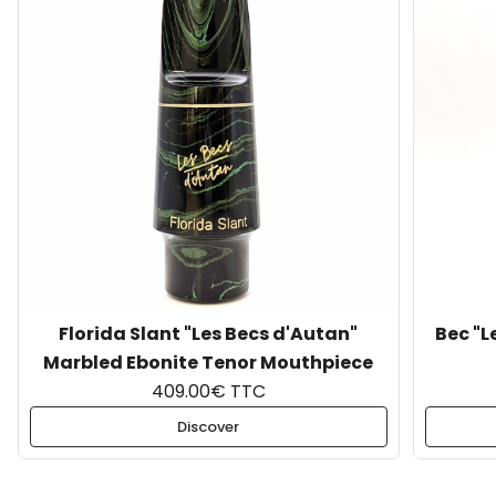
Florida Slant "Les Becs d'Autan"
Bec "L
Marbled Ebonite Tenor Mouthpiece
409.00€ TTC
Discover