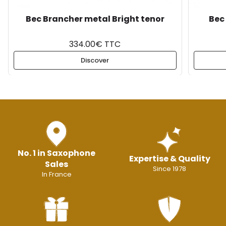
Bec Brancher metal Bright tenor
Bec
334.00€ TTC
Discover
No. 1 in Saxophone
Expertise & Quality
Sales
Since 1978
In France