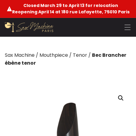
Closed March 29 to April 13 for relocation
Reopening April 14 at 180 rue Lafayette, 75010 Paris
Sax Machine
/
Mouthpiece
/
Tenor
/
Bec Brancher
ébène tenor