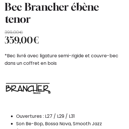
Bec Brancher ébène
tenor
Original
Current
399,00
€
price
price
359,00
€
was:
is:
399,00€.
359,00€.
*Bec livré avec ligature semi-rigide et couvre-bec
dans un coffret en bois
Ouvertures : L27 / L29 / L31
Son Be-Bop, Bossa Nova, Smooth Jazz