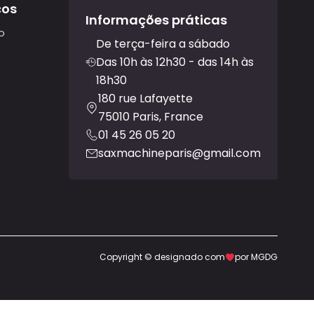
ços
Informações práticas
o
De terça-feira a sábado
Das 10h às 12h30 - das 14h às
18h30
180 rue Lafayette
75010 Paris, France
01 45 26 05 20
saxmachineparis@gmail.com
Copyright © designado com
por MGDG