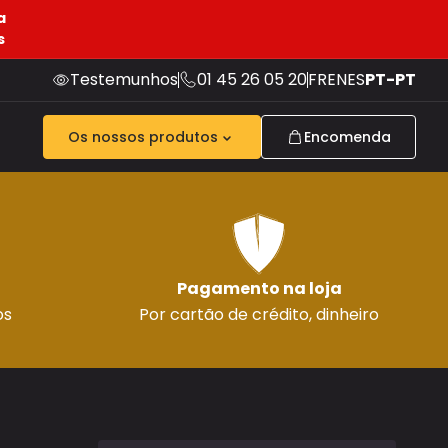
a
s
Testemunhos
01 45 26 05 20
FR
EN
ES
PT-PT
Os nossos produtos
Encomenda
Pagamento na loja
os
Por cartão de crédito, dinheiro