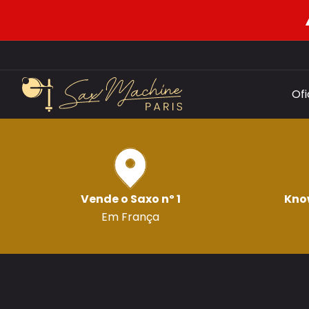
Of
Vende o Saxo nº 1
Kno
Em França