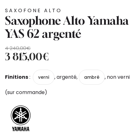
SAXOFONE ALTO
Saxophone Alto Yamaha
YAS 62 argenté
O
O
4 240,00
€
preço
preço
3 815,00
€
original
atual
era:
é:
Finitions
:
, argenté,
, non verni
verni
ambré
4
3
240,00€.
815,00€.
(sur commande)