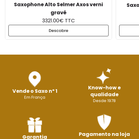
Saxophone Alto Selmer Axos verni
Saxo
gravé
3321.00€ TTC
Descobre
Know-how e
Vende o Saxo nº 1
qualidade
Em França
Desde 1978
Pagamento na loja
Garantia