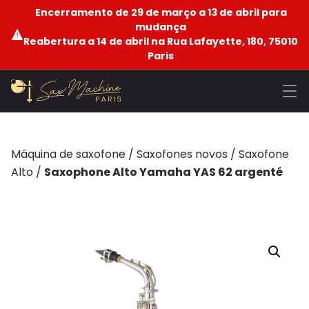
Encerramento de 29 de março a 13 de abril para
mudança
Reabertura a 14 de abril na Rua Lafayette, 180, 75010
Paris
Máquina de saxofone
/
Saxofones novos
/
Saxofone
Alto
/
Saxophone Alto Yamaha YAS 62 argenté