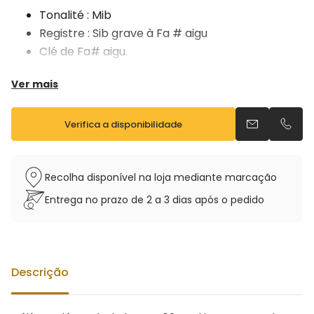
Tonalité : Mib
Registre : Sib grave à Fa # aigu
Clé de Fa# aigu.
Support pouce multidirectionnel
Ver mais
Tampons cuir
Les ressorts aiguille résistants à la corrosion
Vendu avec étui sac à dos et bec 4C
Verifica a disponibilidade
Envia um e-m
Telefo
Recolha disponível na loja mediante marcação
Entrega no prazo de 2 a 3 dias após o pedido
Descrição