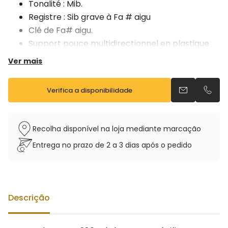
Tonalité : Mib.
Registre : Sib grave à Fa # aigu
Clé de Fa# aigu.
Support pouce multidirectionnel en plastique
Tampons cuir, résonateur plastique.
Ver mais
Vendu avec étui sac à dos et bec Yamaha 4C
Verifica a disponibilidade
Envia um e-m
Telefo
Recolha disponível na loja mediante marcação
Entrega no prazo de 2 a 3 dias após o pedido
Descrição