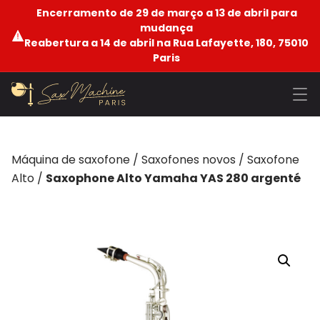
Encerramento de 29 de março a 13 de abril para
mudança
Reabertura a 14 de abril na Rua Lafayette, 180, 75010
Paris
Máquina de saxofone
/
Saxofones novos
/
Saxofone
Alto
/
Saxophone Alto Yamaha YAS 280 argenté