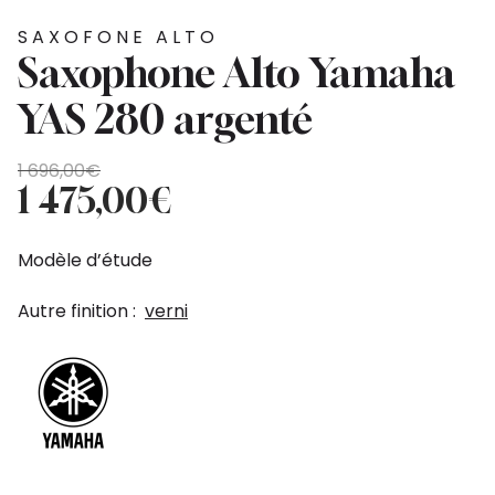
SAXOFONE ALTO
Saxophone Alto Yamaha
YAS 280 argenté
O
O
1 696,00
€
preço
preço
1 475,00
€
original
atual
era:
é:
Modèle d’étude
1
1
696,00€.
475,00€.
Autre finition :
verni