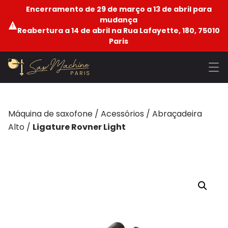
Encerramento de 29 de março a 13 de abril para
mudança
Reabertura a 14 de abril na Rua Lafayette, 180, 75010
Paris
Máquina de saxofone
/
Acessórios
/
Abraçadeira
Alto
/
Ligature Rovner Light