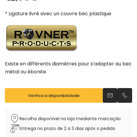
* Ligature livré avec un couvre bec plastique
Existe en différents diamètres pour s’adapter au bec
métal ou ébonite
Verifica a disponibilidade
Envia um e-m
Telefo
Recolha disponível na loja mediante marcação
Entrega no prazo de 2 a 3 dias após o pedido