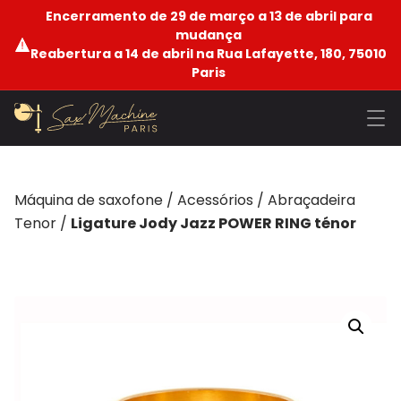
Encerramento de 29 de março a 13 de abril para
mudança
Reabertura a 14 de abril na Rua Lafayette, 180, 75010
Paris
Máquina de saxofone
/
Acessórios
/
Abraçadeira
Tenor
/
Ligature Jody Jazz POWER RING ténor