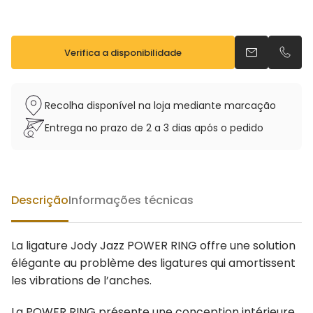
Verifica a disponibilidade
Envia um e-m
Telefo
Recolha disponível na loja mediante marcação
Entrega no prazo de 2 a 3 dias após o pedido
Descrição
Informações técnicas
La ligature Jody Jazz POWER RING offre une solution
élégante au problème des ligatures qui amortissent
les vibrations de l’anches.
La POWER RING présente une conception intérieure