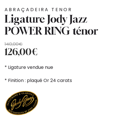
ABRAÇADEIRA TENOR
Ligature Jody Jazz
POWER RING ténor
O
O
140,00
€
preço
preço
126,00
€
original
atual
era:
é:
* Ligature vendue nue
140,00€.
126,00€.
* Finition : plaqué Or 24 carats