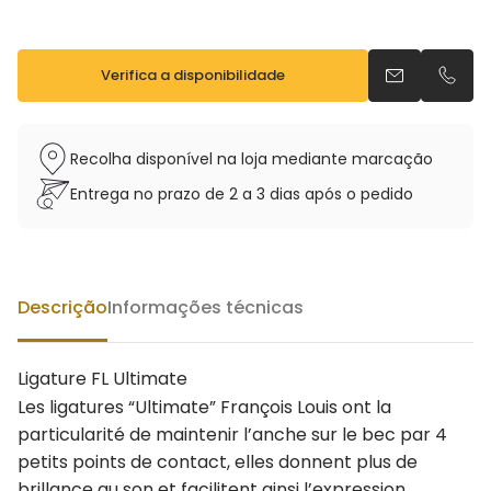
Verifica a disponibilidade
Envia um e-m
Telefo
Recolha disponível na loja mediante marcação
Entrega no prazo de 2 a 3 dias após o pedido
Descrição
Informações técnicas
Ligature FL Ultimate
Les ligatures “Ultimate” François Louis ont la
particularité de maintenir l’anche sur le bec par 4
petits points de contact, elles donnent plus de
brillance au son et facilitent ainsi l’expression