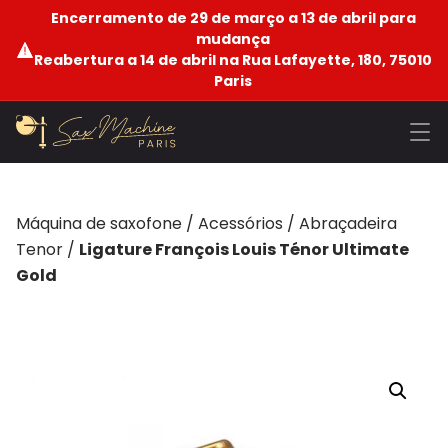
Encerramento de 29 de março a 13 de abril para
mudança
Reabertura a 14 de abril na Rua Lafayette, 180, 75010
Paris
Máquina de saxofone
/
Acessórios
/
Abraçadeira
Tenor
/
Ligature François Louis Ténor Ultimate
Gold