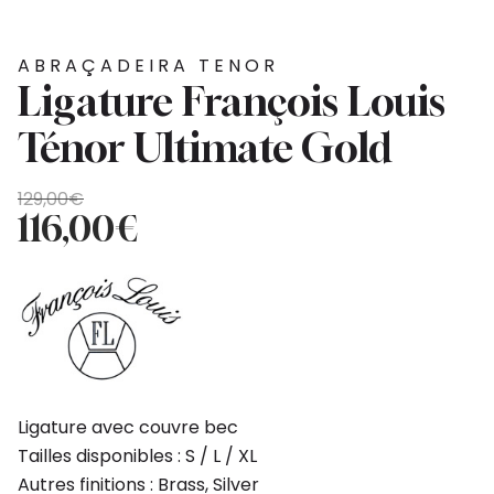
ABRAÇADEIRA TENOR
Ligature François Louis
Ténor Ultimate Gold
O
O
129,00
€
preço
preço
116,00
€
original
atual
era:
é:
129,00€.
116,00€.
Ligature avec couvre bec
Tailles disponibles : S / L / XL
Autres finitions : Brass, Silver