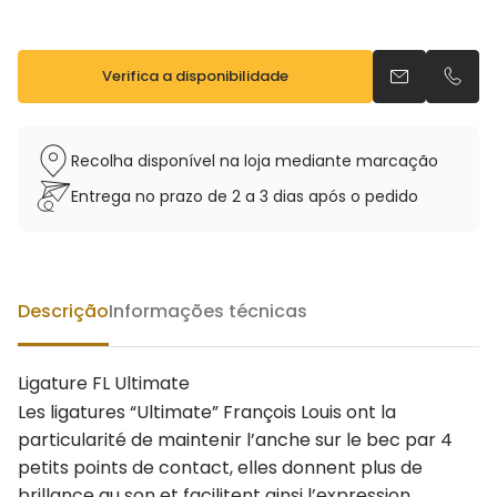
Verifica a disponibilidade
Envia um e-m
Telefo
Recolha disponível na loja mediante marcação
Entrega no prazo de 2 a 3 dias após o pedido
Descrição
Informações técnicas
Ligature FL Ultimate
Les ligatures “Ultimate” François Louis ont la
particularité de maintenir l’anche sur le bec par 4
petits points de contact, elles donnent plus de
brillance au son et facilitent ainsi l’expression