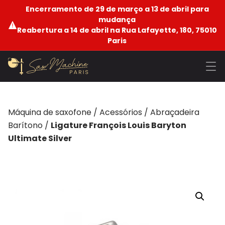
Encerramento de 29 de março a 13 de abril para
mudança
Reabertura a 14 de abril na Rua Lafayette, 180, 75010
Paris
Máquina de saxofone
/
Acessórios
/
Abraçadeira
Barítono
/
Ligature François Louis Baryton
Ultimate Silver