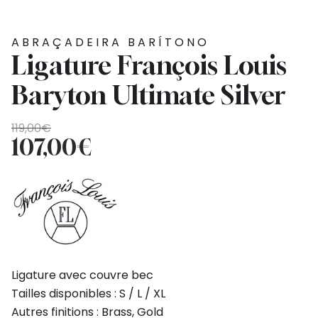
ABRAÇADEIRA BARÍTONO
Ligature François Louis
Baryton Ultimate Silver
O
O
119,00
€
preço
preço
107,00
€
original
atual
era:
é:
119,00€.
107,00€.
Ligature avec couvre bec
Tailles disponibles : S / L / XL
Autres finitions : Brass, Gold