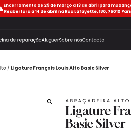
Encerramento de 29 de março a 13 de abril para mudanç
Reabertura a 14 de abril na Rua Lafayette, 180, 75010 Pari
icina de reparação
Aluguer
Sobre nós
Contacto
lto
/
Ligature François Louis Alto Basic Silver
ABRAÇADEIRA ALTO
Ligature Fra
Basic Silver