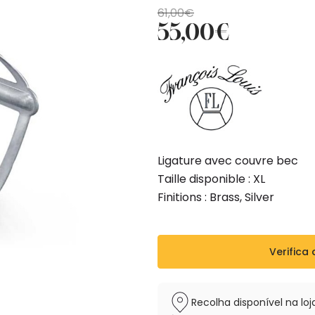
O
O
61,00
€
55,00
€
preço
preço
original
atual
era:
é:
61,00€.
55,00€.
Ligature avec couvre bec
Taille disponible : XL
Finitions : Brass, Silver
Verifica 
Recolha disponível na l