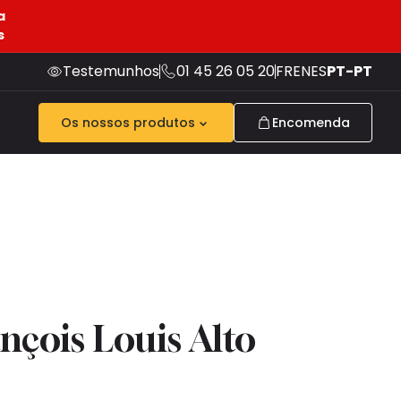
a
s
Testemunhos
01 45 26 05 20
FR
EN
ES
PT-PT
Os nossos produtos
Encomenda
nçois Louis Alto