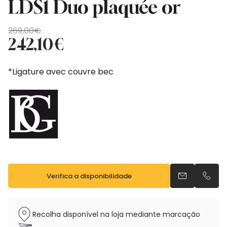
LDS1 Duo plaquée or
O
O
269,00
€
preço
preço
242,10
€
original
atual
era:
é:
*Ligature avec couvre bec
269,00€.
242,10€.
Verifica a disponibilidade
Envia um e-m
Telefo
Recolha disponível na loja mediante marcação