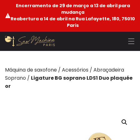
Encerramento de 29 de março a 13 de abril para
mudança
Reabertura a 14 de abril na Rua Lafayette, 180, 75010
Paris
Máquina de saxofone
/
Acessórios
/
Abraçadeira
Soprano
/
Ligature BG soprano LDS1 Duo plaquée
or