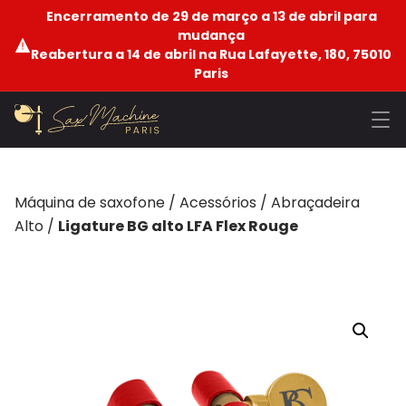
Encerramento de 29 de março a 13 de abril para
mudança
Reabertura a 14 de abril na Rua Lafayette, 180, 75010
Paris
Máquina de saxofone
/
Acessórios
/
Abraçadeira
Alto
/
Ligature BG alto LFA Flex Rouge