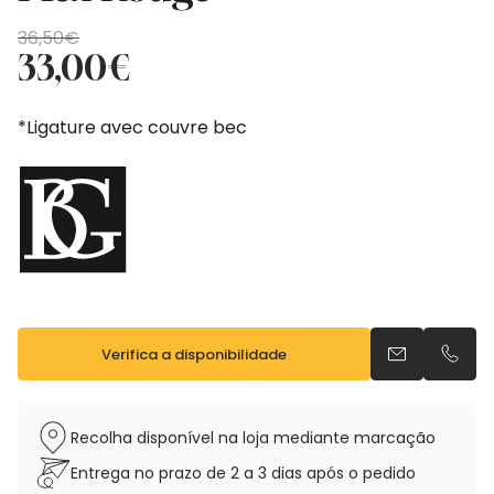
O
O
36,50
€
preço
preço
33,00
€
original
atual
era:
é:
*Ligature avec couvre bec
36,50€.
33,00€.
Verifica a disponibilidade
Envia um e-m
Telefo
Recolha disponível na loja mediante marcação
Entrega no prazo de 2 a 3 dias após o pedido