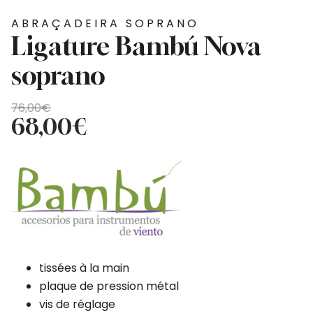
ABRAÇADEIRA SOPRANO
Ligature Bambú Nova
soprano
O
O
76,00
€
preço
preço
68,00
€
original
atual
era:
é:
76,00€.
68,00€.
tissées à la main
plaque de pression métal
vis de réglage