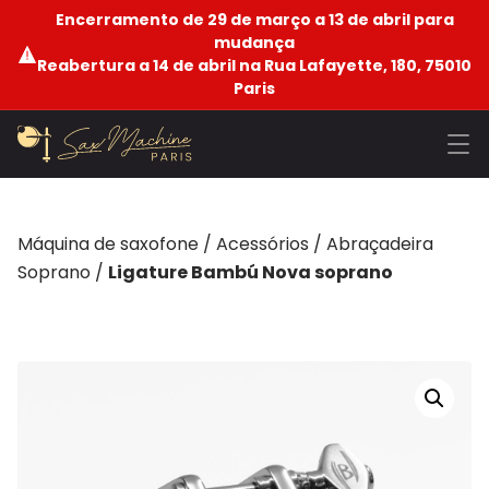
Encerramento de 29 de março a 13 de abril para
mudança
Reabertura a 14 de abril na Rua Lafayette, 180, 75010
Paris
Máquina de saxofone
/
Acessórios
/
Abraçadeira
Soprano
/
Ligature Bambú Nova soprano