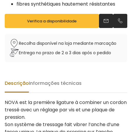
fibres synthétiques hautement résistantes
Verifica a disponibilidade
Envia um e-m
Telefo
Recolha disponível na loja mediante marcação
Entrega no prazo de 2 a 3 dias após o pedido
Descrição
Informações técnicas
NOVA est la première ligature à combiner un cordon
tressé avec un réglage par vis et une plaque de
pression.
Son système de tressage fait vibrer l’anche d’une
façon unique. La plaque de pression sur l’anche