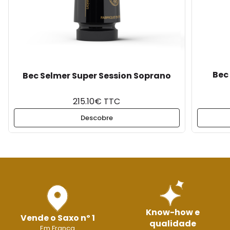
Bec
Bec Selmer Super Session Soprano
215.10€ TTC
Descobre
Know-how e
Vende o Saxo nº 1
qualidade
Em França