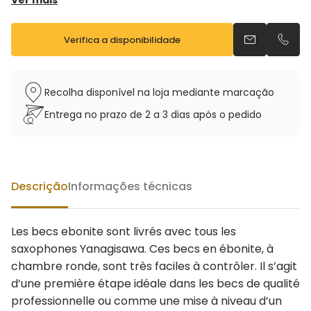
Ver mais
6 = 1.41 mm
7 = 1.50 mm
Verifica a disponibilidade
8 = 1.60 mm
Envia um e-m
Telefo
9 = 1.70 mm
Recolha disponível na loja mediante marcação
Entrega no prazo de 2 a 3 dias após o pedido
Descrição
Informações técnicas
Les becs ebonite sont livrés avec tous les
saxophones Yanagisawa. Ces becs en ébonite, à
chambre ronde, sont très faciles à contrôler. Il s’agit
d’une première étape idéale dans les becs de qualité
professionnelle ou comme une mise à niveau d’un