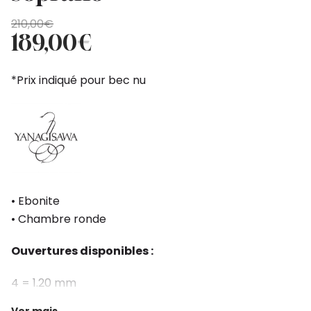
O
O
210,00
€
preço
preço
189,00
€
original
atual
era:
é:
*Prix indiqué pour bec nu
210,00€.
189,00€.
• Ebonite
• Chambre ronde
Ouvertures disponibles :
4 = 1.20 mm
5 = 1.33 mm