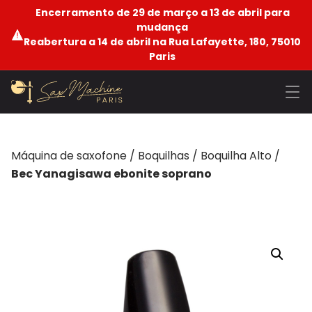
Encerramento de 29 de março a 13 de abril para
mudança
Reabertura a 14 de abril na Rua Lafayette, 180, 75010
Paris
Máquina de saxofone
/
Boquilhas
/
Boquilha Alto
/
Bec Yanagisawa ebonite soprano