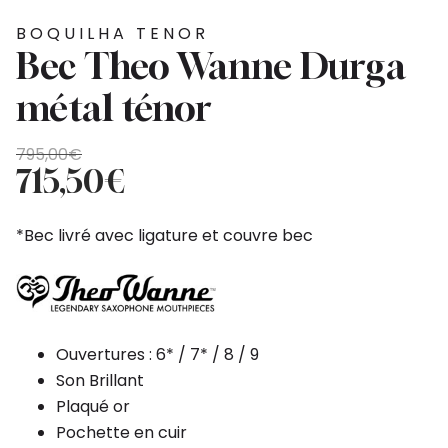
BOQUILHA TENOR
Bec Theo Wanne Durga
métal ténor
O
O
795,00
€
preço
preço
715,50
€
original
atual
era:
é:
*Bec livré avec ligature et couvre bec
795,00€.
715,50€.
Ouvertures : 6* / 7* / 8 / 9
Son Brillant
Plaqué or
Pochette en cuir