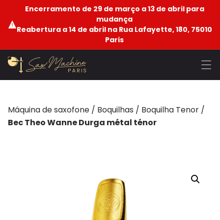
Encerramento de 29 de março a 13 de abril para
mudança
Reabertura a 14 de abril na Rua Lafayette, 180, 75010
Paris
Máquina de saxofone
/
Boquilhas
/
Boquilha Tenor
/
Bec Theo Wanne Durga métal ténor