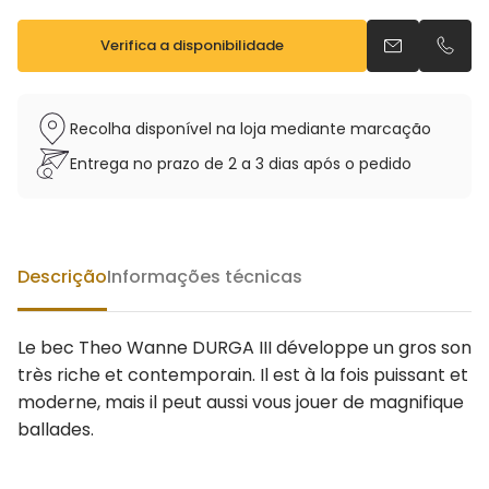
Verifica a disponibilidade
Envia um e-m
Telefo
Recolha disponível na loja mediante marcação
Entrega no prazo de 2 a 3 dias após o pedido
Descrição
Informações técnicas
Le bec Theo Wanne DURGA III développe un gros son
très riche et contemporain. Il est à la fois puissant et
moderne, mais il peut aussi vous jouer de magnifique
ballades.