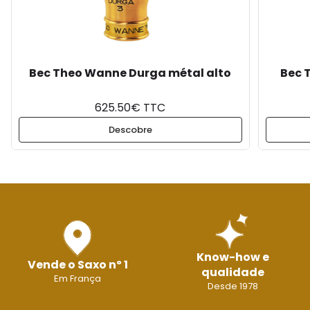
Bec Theo Wanne Durga métal alto
Bec 
625.50€ TTC
Descobre
Know-how e
Vende o Saxo nº 1
qualidade
Em França
Desde 1978