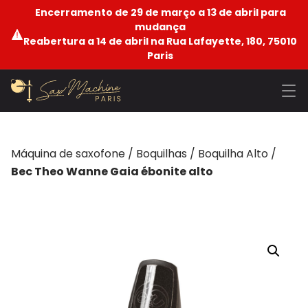
Encerramento de 29 de março a 13 de abril para
mudança
Reabertura a 14 de abril na Rua Lafayette, 180, 75010
Paris
Máquina de saxofone
/
Boquilhas
/
Boquilha Alto
/
Bec Theo Wanne Gaia ébonite alto