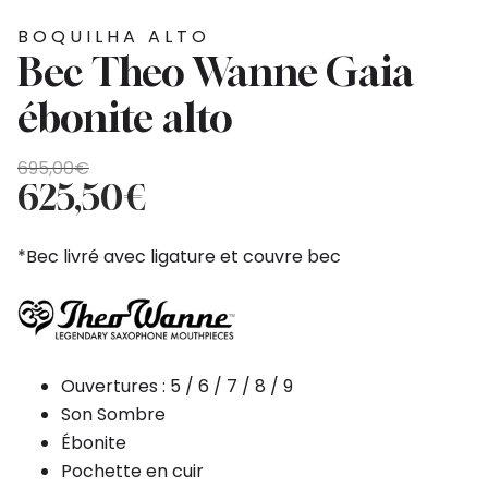
BOQUILHA ALTO
Bec Theo Wanne Gaia
ébonite alto
O
O
695,00
€
preço
preço
625,50
€
original
atual
era:
é:
*Bec livré avec ligature et couvre bec
695,00€.
625,50€.
Ouvertures : 5 / 6 / 7 / 8 / 9
Son Sombre
Ébonite
Pochette en cuir