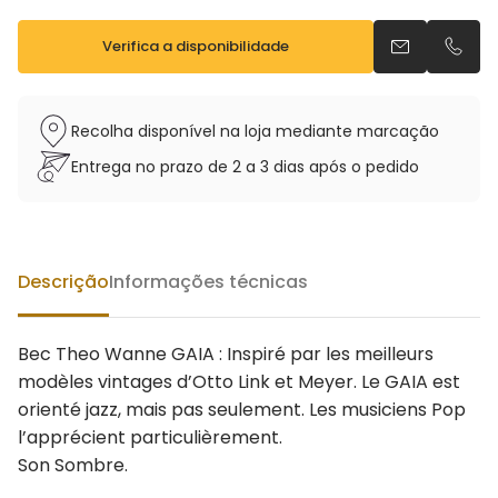
Verifica a disponibilidade
Envia um e-m
Telefo
Recolha disponível na loja mediante marcação
Entrega no prazo de 2 a 3 dias após o pedido
Descrição
Informações técnicas
Bec Theo Wanne GAIA : Inspiré par les meilleurs
modèles vintages d’Otto Link et Meyer. Le GAIA est
orienté jazz, mais pas seulement. Les musiciens Pop
l’apprécient particulièrement.
Son Sombre.